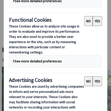
Boka med oss
Japan Rail Pass
Boende
Reserådgivning online
Japanspecialist
Destinationer
Alla Resmål
Berget Koya
Berget Koya
Tempel, tystnad och andlig närvaro bland cederträdens rike