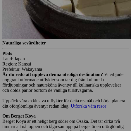
Naturliga sevärdheter
Plats
Land: Japan
Region: Kansai
Prefektur: Wakayama
Är du redo att uppleva denna otroliga destination?
Vi erbjuder
noggrant utformade utflykter som tar dig från kulturella
fördjupningar och natursköna äventyr till kulinariska upplevelser
och dolda pärlor bortom de vanliga turistvägarna.
Upptäck våra exklusiva utflykter för detta resmål och börja planera
ditt oförglömliga äventyr redan idag.
Utforska våra resor
Om Berget Koya
Berget Koya är ett heligt berg söder om Osaka. Det tar cirka två
timmar att nå toppen och tågresan upp på berget är en oförglömlig