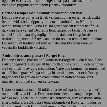
upplevelse. Koya-san, som berget kallas på japanska, är det
viktigaste pilgrimscentret inom japansk buddhism.
Boende i tempel med munkar, meditation och mat
Din upplevelse börjar på tåget, varifrån du har en fantastisk utsikt
över de vidsträckta öppna ytorna och bambuträden. När den
buddhistiska prästen Kobo Daishi grundade sitt tempel här år 816
gick han hela vägen! Det finns flera tempel på berget. Japanska
tempel är ofta bara tillgängliga för allmänheten i begränsad
utsträckning, men på Koya-san kan du bo i ett tempel med munkar.
Du sover i ett traditionellt rum och äter utsökt shojin ryori, en
vegetarisk buddhistisk maträtt.
Andra intressanta platser i Berget Koya
Den mest heliga platsen är Okuno-in-kyrkogården, där Kobo Daishi
själv är begravd. Det sägs att han fortfarande är vid liv och befinner
sig i ett tillstånd av evig meditation. Varje dag kommer en munk med
mat till hans grav. Många viktiga historiska personer och företag
ligger också begravda här, bland annat en kaffehandlare vars
gravsten är formad som en kaffekopp.
Utforska området och håll utkik efter de många henro (pilgrimer) i
traditionella vita kläder. Dessutom finns det en mängd tempel och
många möjligheter till buddhistiska aktiviteter, som att skriva sutra
eller meditera. Besök också tempelkomplexet Koya-san, inklusive
Garan-templet och Kongobuji-templet. Det är lätt att ta sig runt