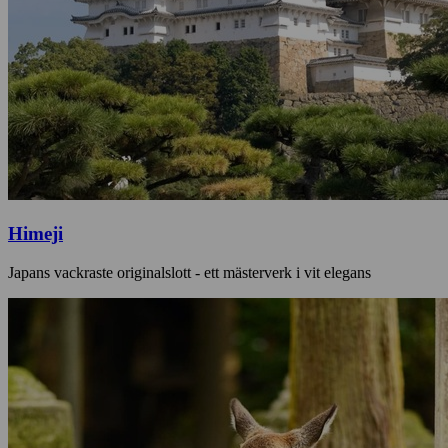
Himeji
Japans vackraste originalslott - ett mästerverk i vit elegans