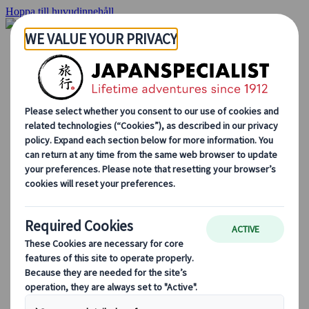
Hoppa till huvudinnehåll
Hemsidan
Resor
Individuellt resande
Gruppresor
Semester med självkörning
Utflykter
Skräddarsydda gruppresor
Japan Rail Pass
Hur vi arbetar
Om oss
Vårt team
Bli en del av vårt team
Blog
Säsongsbaserade resetips
Höjdpunkter på resmålet
Kulturella insikter
Kulinariska äventyr
Utforska Japan med tåg
Vanliga frågor och svar
Viktig information
Etikett i Japan
Körning i Japan