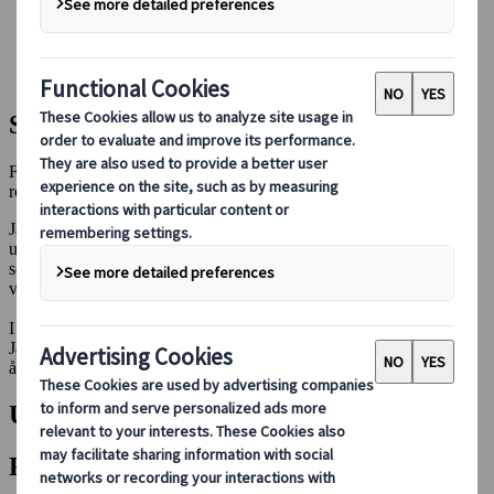
Boka med oss
Japan Rail Pass
Boende
Reserådgivning online
Säsongsbaserade resetips till Japan
Få ut det mesta av Japans årstidsväxlingar - restips och
rekommendationer
Japan förvandlas med varje årstid och erbjuder unika upplevelser
under hela året. Från hisnande körsbärsblommor på våren till livliga
sommarfestivaler, fantastiska höstlövverk och fridfulla
vinterunderland finns det alltid något nytt att upptäcka.
I det här avsnittet hittar du expertråd om hur du navigerar genom
Japans säsonger, så att du får ut det mesta av dina resor oavsett
årstid.
Utforska våra senaste artiklar
Filter