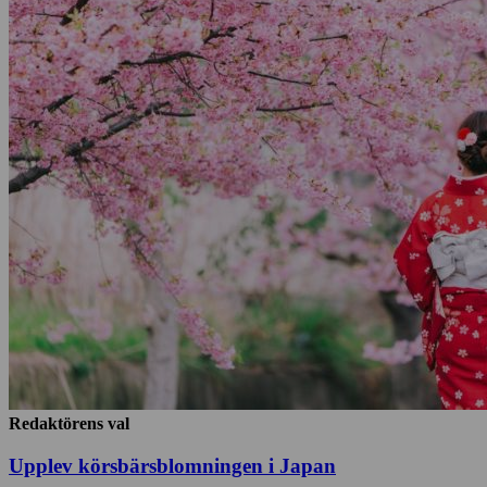
Redaktörens val
Upplev körsbärsblomningen i Japan