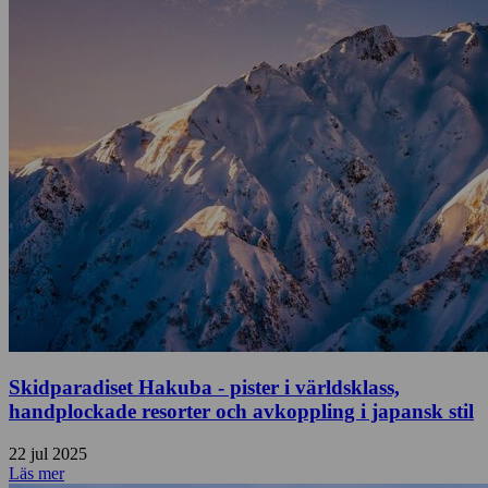
Skidparadiset Hakuba - pister i världsklass,
handplockade resorter och avkoppling i japansk stil
22 jul 2025
Läs mer