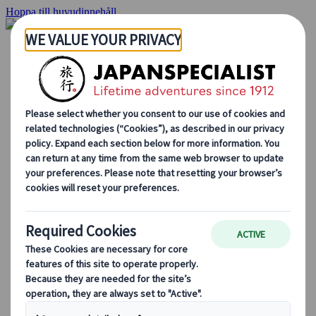
Hoppa till huvudinnehåll
Hemsidan
Resor
Individuellt resande
Gruppresor
Semester med självkörning
Utflykter
Skräddarsydda gruppresor
Japan Rail Pass
Hur vi arbetar
Om oss
Vårt team
Bli en del av vårt team
Blog
Säsongsbaserade resetips
Höjdpunkter på resmålet
Kulturella insikter
Kulinariska äventyr
Utforska Japan med tåg
Vanliga frågor och svar
Viktig information
Etikett i Japan
Körning i Japan