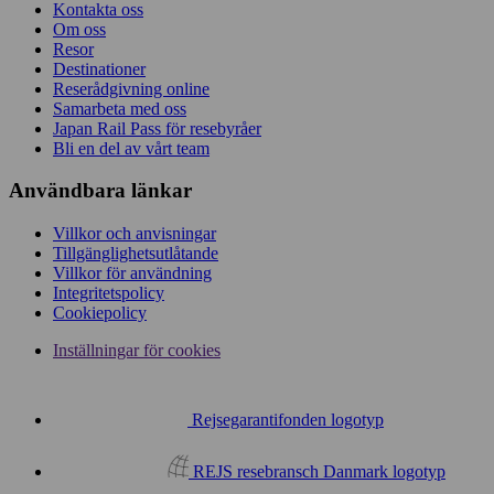
Kontakta oss
Om oss
Resor
Destinationer
Reserådgivning online
Samarbeta med oss
Japan Rail Pass för resebyråer
Bli en del av vårt team
Användbara länkar
Villkor och anvisningar
Tillgänglighetsutlåtande
Villkor för användning
Integritetspolicy
Cookiepolicy
Inställningar för cookies
Rejsegarantifonden logotyp
REJS resebransch Danmark logotyp