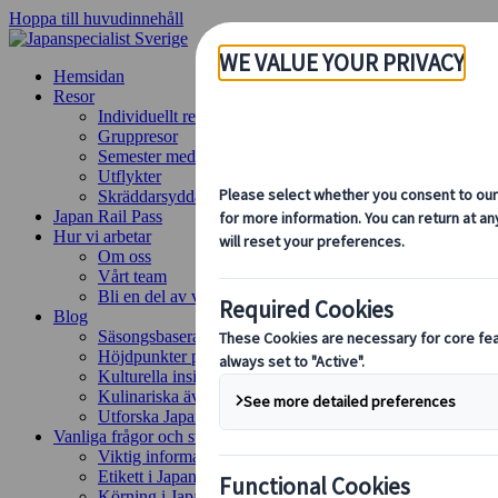
Hoppa till huvudinnehåll
Hemsidan
Resor
Individuellt resande
Gruppresor
Semester med självkörning
Utflykter
Skräddarsydda gruppresor
Japan Rail Pass
Hur vi arbetar
Om oss
Vårt team
Bli en del av vårt team
Blog
Säsongsbaserade resetips
Höjdpunkter på resmålet
Kulturella insikter
Kulinariska äventyr
Utforska Japan med tåg
Vanliga frågor och svar
Viktig information
Etikett i Japan
Körning i Japan