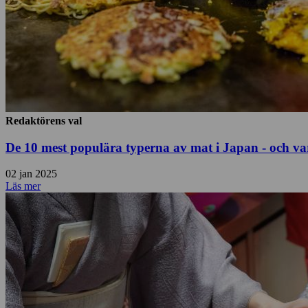
Redaktörens val
De 10 mest populära typerna av mat i Japan - och va
02 jan 2025
Läs mer