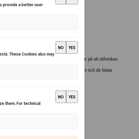
sk mat är en värld av unika smaker som väntar på att utforskas.
mångsidiga matkultur, regionala delikatesser och de bästa