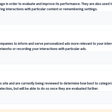
on. Från sushins delikata konst till tempurans krispiga läckerhet - japan
kt finmiddag, kommer våra kulinariska guider att leda dig genom Japans 