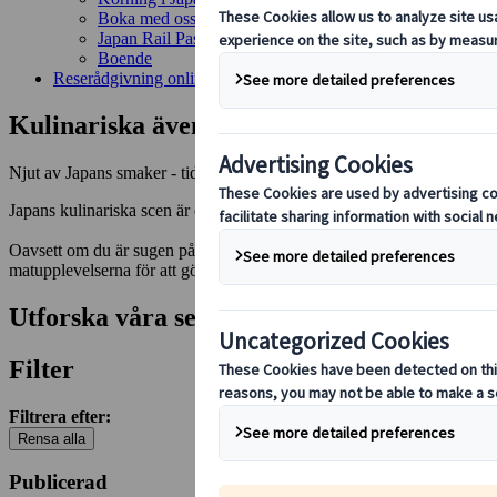
Boka med oss
Japan Rail Pass
Boende
Reserådgivning online
Kulinariska äventyr i Japan
Njut av Japans smaker - tidlösa rätter och regionala specialiteter
Japans kulinariska scen är en hyllning till både tradition och innovati
Oavsett om du är sugen på att prova lokal gatumat eller njuta av utsö
matupplevelserna för att göra din resa oförglömlig.
Utforska våra senaste artiklar
Filter
Filtrera efter:
Rensa alla
Publicerad