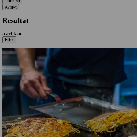
Tillämpa
Avbryt
Resultat
5
artiklar
Filter