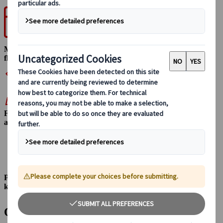
Maximal
flexibilitet
Fullständigt
anpassningsbar
Personlig
konsult
Oförglömliga skräddarsydda upplevelser