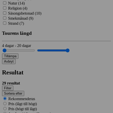
Natur (
14
)
Religion (
4
)
Säsongsbetonad (
10
)
Smekmånad (
9
)
Strand (
7
)
Tourens längd
4
dagar
-
20
dagar
Tillämpa
Avbryt
Resultat
29
resultat
Filter
Sortera efter
Rekommenderas
Pris (lågt till högt)
Pris (högt till lågt)