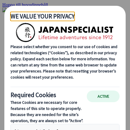
Hoppa till huvudinnehåll
Hemsidan
Resor
Individuellt resande
Gruppresor
Semester med självkörning
Utflykter
Skräddarsydda gruppresor
Japan Rail Pass
Hur vi arbetar
Om oss
Vårt team
Bli en del av vårt team
Blog
Säsongsbaserade resetips
Höjdpunkter på resmålet
Kulturella insikter
Kulinariska äventyr
Utforska Japan med tåg
Vanliga frågor och svar
Viktig information
Etikett i Japan
Körning i Japan