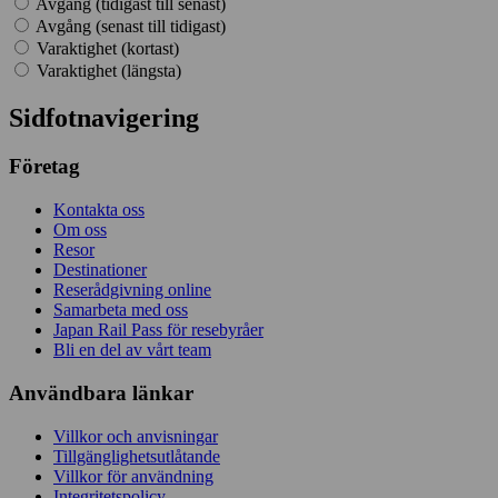
Avgång (tidigast till senast)
Avgång (senast till tidigast)
Varaktighet (kortast)
Varaktighet (längsta)
Sidfotnavigering
Företag
Kontakta oss
Om oss
Resor
Destinationer
Reserådgivning online
Samarbeta med oss
Japan Rail Pass för resebyråer
Bli en del av vårt team
Användbara länkar
Villkor och anvisningar
Tillgänglighetsutlåtande
Villkor för användning
Integritetspolicy