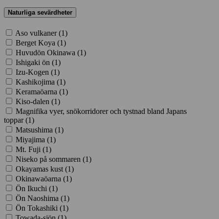
Naturliga sevärdheter
Aso vulkaner (
1
)
Berget Koya (
1
)
Huvudön Okinawa (
1
)
Ishigaki ön (
1
)
Izu-Kogen (
1
)
Kashikojima (
1
)
Keramaöarna (
1
)
Kiso-dalen (
1
)
Magnifika vyer, snökorridorer och tystnad bland Japans
toppar (
1
)
Matsushima (
1
)
Miyajima (
1
)
Mt. Fuji (
1
)
Niseko på sommaren (
1
)
Okayamas kust (
1
)
Okinawaöarna (
1
)
Ön Ikuchi (
1
)
Ön Naoshima (
1
)
Ön Tokashiki (
1
)
Towada-sjön (
1
)