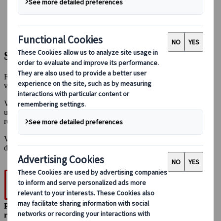
Boka med oss
Japan Rail Pass
Boende
Reserådgivning online
Skräddarsydda individuella resor
För den ultimata friheten och flexibiliteten när du reser, överväga
våra skräddarsydda individuella turer.
Vi arbetar tillsammans med dig för att skapa din ultimata Japan-
upplevelse. Vi kan skapa en resa som passar alla behov, från
resestilar, budgetar, grupper, intressen och mycket mer.
Vårt team av experter hjälper dig hela vägen till att skapa din
drömsemester.
Personligt
reseprogram