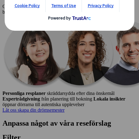
Oavsett om du är full av idéer eller börjar med ett oskrivet blad
behöver du inte oroa dig - vi har allt du behöver.
Personliga resplaner
skräddarsydda efter dina önskemål
Expertrådgivning
från planering till bokning
Lokala insikter
öppnar dörrarna till autentiska upplevelser
Låt oss skapa din drömsemester
Anpassa något av våra reseförslag
Filter