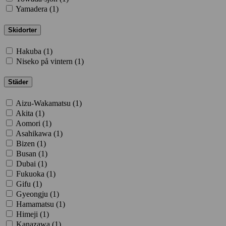
Yamadera (
1
)
Skidorter
Hakuba (
1
)
Niseko på vintern (
1
)
Städer
Aizu-Wakamatsu (
1
)
Akita (
1
)
Aomori (
1
)
Asahikawa (
1
)
Bizen (
1
)
Busan (
1
)
Dubai (
1
)
Fukuoka (
1
)
Gifu (
1
)
Gyeongju (
1
)
Hamamatsu (
1
)
Himeji (
1
)
Kanazawa (
1
)