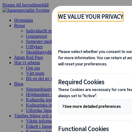
Hoppa till huvudinnehåll
Hemsidan
Resor
Individuellt resande
Gruppresor
Semester med självkörning
Utflykter
Skräddarsydda gruppresor
Japan Rail Pass
Hur vi arbetar
Om oss
Vårt team
Bli en del av vårt team
Blog
Säsongsbaserade resetips
Höjdpunkter på resmålet
Kulturella insikter
Kulinariska äventyr
Utforska Japan med tåg
Vanliga frågor och svar
Viktig information
Etikett i Japan
Körning i Japan