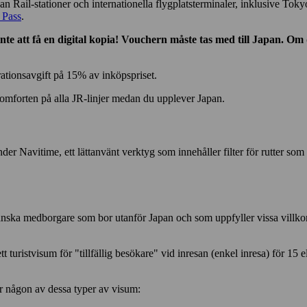
an Rail-stationer och internationella flygplatsterminaler, inklusive T
 Pass
.
e att få en digital kopia! Vouchern måste tas med till Japan. Om 
ationsavgift på 15% av inköpspriset.
 komforten på alla JR-linjer medan du upplever Japan.
er Navitime, ett lättanvänt verktyg som innehåller filter för rutter so
panska medborgare som bor utanför Japan och som uppfyller vissa villkor
t turistvisum för "tillfällig besökare" vid inresan (enkel inresa) för 15
har någon av dessa typer av visum: