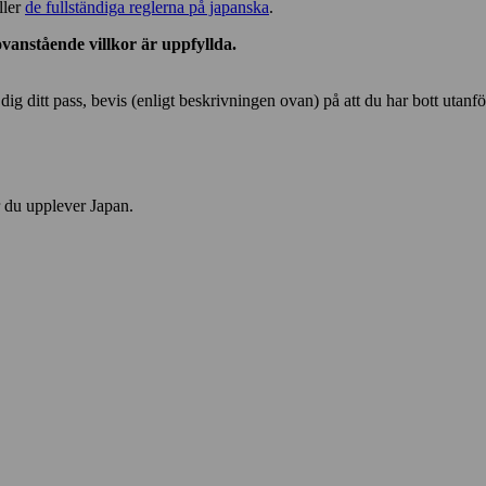
ller
de fullständiga reglerna på japanska
.
ovanstående villkor är uppfyllda.
ig ditt pass, bevis (enligt beskrivningen ovan) på att du har bott utanf
r du upplever Japan.