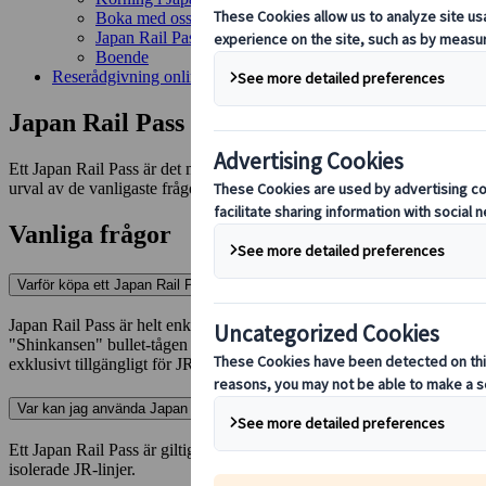
Boka med oss
Japan Rail Pass
Boende
Reserådgivning online
Japan Rail Pass
Ett Japan Rail Pass är det mest bekväma sättet att resa runt i Japan. So
urval av de vanligaste frågorna när det gäller Japan Rail Pass.
Vanliga frågor
Varför köpa ett Japan Rail Pass?
Japan Rail Pass är helt enkelt det mest bekväma sättet att resa runt i J
"Shinkansen" bullet-tågen som förbinder de flesta av de större städerna 
exklusivt tillgängligt för JR Pass-innehavare när de använder turistfac
Var kan jag använda Japan Rail Pass?
Ett Japan Rail Pass är giltigt för alla JR-linjer. Detta inkluderar JR-t
isolerade JR-linjer.