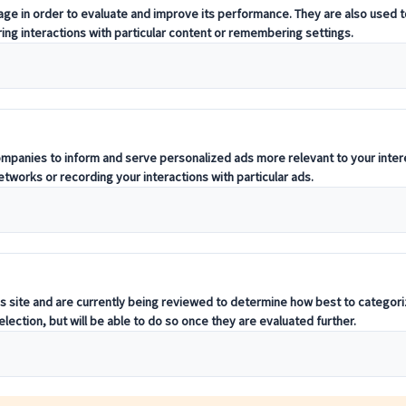
m officiell återförsäljare kan du köpa ditt Japan Rail Pass online hos os
apan. Passet täcker alla regioner i Japan och ger obegränsad tillgång til
som Tokyo och Kyoto. JR Pass tar dig till landets största och bästa attra
iliteter i Japan. Besök den
officiella JR Pass-webbplatsen
för mer inform
åg (se karta nedan), Tokyo Monorail från / till Haneda Airport, JR Ferry t