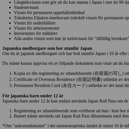
Långtidsvisum som gör att du kan stanna i Japan i mer än 90 d
Studentvisum
Visum för permanent uppehållstillstånd
Tokubetsu Eijuken-innehavare (särskilt visum för permanent upp
Visum för underhållare
Visum för arbetssemester
Inresestatus för militärer
Alla andra visum som inte är turistvisum för "tillfällig besökare" i
Japanska medborgare som bor utanför Japan
Om du är japansk medborgare och har bott utanför Japan i 10 år eller m
Du måste kunna uppvisa ett av följande dokument som visar att du har b
Kopia av din registrering av utlandsboende (在留届の写し) utfärda
Certificate of Overseas Residence (在留証明書) utfärdat av den j
Permanent Resident Card (永住カード) utfärdat av det land där du ä
För japanska barn under 12 år
Japanska barn under 12 år kan endast använda Japan Rail Pass om de å
Registrering av utlandsboende som verifierar att han / hon bor me
Barnet måste använda sitt Japan Rail Pass tillsammans med de
*Om "ankomstdatumet" i det utomeuropeiska landet är minst 10 år tid