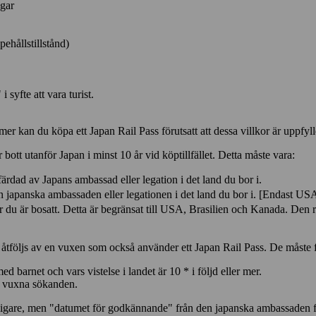
agar
ehållstillstånd)
 syfte att vara turist.
er kan du köpa ett Japan Rail Pass förutsatt att dessa villkor är uppfyll
ott utanför Japan i minst 10 år vid köptillfället. Detta måste vara:
d av Japans ambassad eller legation i det land du bor i.
apanska ambassaden eller legationen i det land du bor i. [Endast USA
r bosatt. Detta är begränsat till USA, Brasilien och Kanada. Den regi
tföljs av en vuxen som också använder ett Japan Rail Pass. De måste fö
d barnet och vars vistelse i landet är 10 * i följd eller mer.
n vuxna sökanden.
igare, men "datumet för godkännande" från den japanska ambassaden för