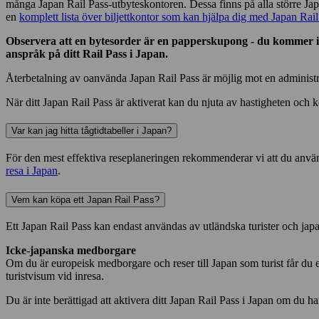
många Japan Rail Pass-utbyteskontoren. Dessa finns på alla större Jap
en
komplett lista över biljettkontor som kan hjälpa dig med Japan Rail
Observera att en bytesorder är en papperskupong - du kommer int
anspråk på ditt Rail Pass i Japan.
Återbetalning av oanvända Japan Rail Pass är möjlig mot en administr
När ditt Japan Rail Pass är aktiverat kan du njuta av hastigheten och
Var kan jag hitta tågtidtabeller i Japan?
För den mest effektiva reseplaneringen rekommenderar vi att du använd
resa i Japan
.
Vem kan köpa ett Japan Rail Pass?
Ett Japan Rail Pass kan endast användas av utländska turister och ja
Icke-japanska medborgare
Om du är europeisk medborgare och reser till Japan som turist får du et
turistvisum vid inresa.
Du är inte berättigad att aktivera ditt Japan Rail Pass i Japan om du 