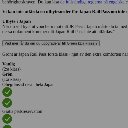
behörighetskraven. Du kan läsa
de fullständiga reglerna på engelska
e
Vi kan inte utfärda en utbytesorder för Japan Rail Pass om inte 
Utbyte i Japan
När du vill byta ut vouchern mot ditt JR Pass i Japan måste du ta med d
dessa dokument kommer ditt Japan Rail Pass inte att utfärdas."
Vad mer får du om du uppgraderar till Green (1:a klass)?
Grönt är Japan Rail Pass första klass - njut av den extra komforten nä
Vanlig
(2:a klass)
Grön
(1:a klass)
Obegränsad resa i hela Japan
Gratis platsreservation