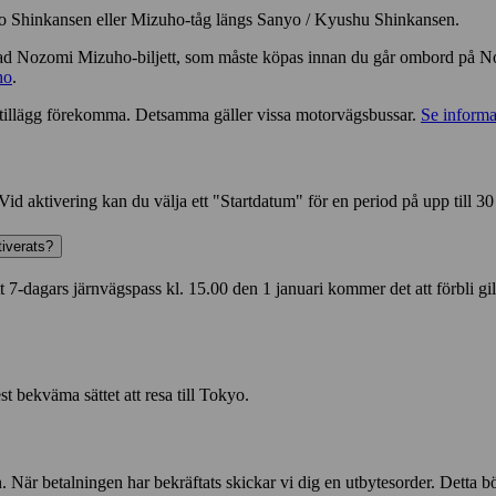
anyo Shinkansen eller Mizuho-tåg längs Sanyo / Kyushu Shinkansen.
ad Nozomi Mizuho-biljett, som måste köpas innan du går ombord på Noz
ho
.
tt tillägg förekomma. Detsamma gäller vissa motorvägsbussar.
Se informa
d aktivering kan du välja ett "Startdatum" för en period på upp till 30
tiverats?
t 7-dagars järnvägspass kl. 15.00 den 1 januari kommer det att förbli gilti
t bekväma sättet att resa till Tokyo.
När betalningen har bekräftats skickar vi dig en utbytesorder. Detta bör