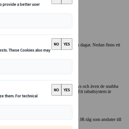
s och få det levererat hem till dig inom några dagar. Nedan finns ett
l alla de stora nationella tågen i Japan Railways och även de snabba
ktioner, så att du fritt kan utforska Japan. Ett rabattsystem är
ation.
ill Miyajima, lokala JR-bussar och vissa icke JR-tåg som ansluter till