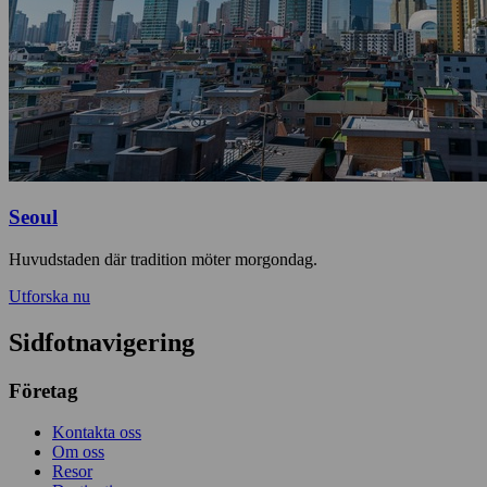
Seoul
Huvudstaden där tradition möter morgondag.
Utforska nu
Sidfotnavigering
Företag
Kontakta oss
Om oss
Resor