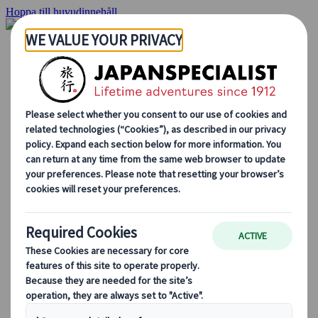
Hoppa till huvudinnehåll
Hemsidan
Resor
Individuellt resande
Gruppresor
Semester med självkörning
Utflykter
Skräddarsydda gruppresor
Japan Rail Pass
Hur vi arbetar
Om oss
Vårt team
Bli en del av vårt team
Blog
Säsongsbaserade resetips
Höjdpunkter på resmålet
Kulturella insikter
Kulinariska äventyr
Utforska Japan med tåg
Vanliga frågor och svar
Viktig information
Etikett i Japan
Körning i Japan