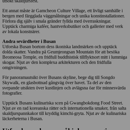
utsökt skaldjursfest.
Ett annat måste är Gamcheon Culture Village, ett livligt samhälle i
bergen med färgglada väggmålningar och unika konstinstallationer.
Förlora dig själv i smala gränder fyllda med överraskningar.
Upptäck charmiga kaféer, hantverksbutiker och gallerier med verk
av lokala konstnärer.
Andra sevärdheter i Busan
Utforska Busan bortom dess ikoniska landmärken och upptäck
dolda skatter. Vandra på Geumjeongsan Mountain för att besöka
Beomeosa Temple, en fridfull buddhistisk tillflyktsort mitt i lummiga
skogar. Njut av den komplexa arkitekturen och den fridfulla
omgivningen.
För panoramautsikt över Busans skyline, bege dig till Songdo
Skywalk, en glasbottnad gångväg över havet. Ta del av den
svepande utsikten över kustlinjen och avlägsna öar för minnesvärda
fotografier.
Upptäck Busans kulinariska scen på Gwangbokdong Food Street.
Njut av en rad koreanska rätter och internationella smaker, från salta
skaldjurspannkakor till kryddig kimchi-gryta. Njut av de kulinariska
läckerheterna i Busan.