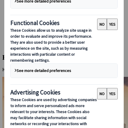
Boka med oss
Japan Rail Pass
Boende
Reserådgivning online
Japanspecialist
Destinationer
Alla Resmål
Busan
Busan
Kustmagi och stadsäventyr i kombination.