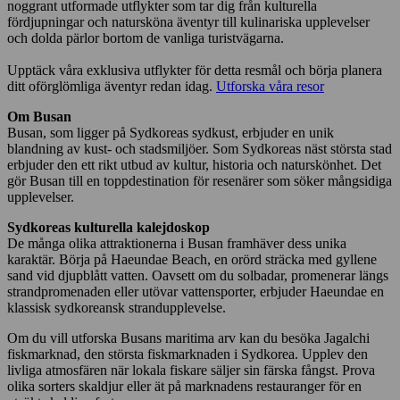
noggrant utformade utflykter som tar dig från kulturella
fördjupningar och natursköna äventyr till kulinariska upplevelser
och dolda pärlor bortom de vanliga turistvägarna.
Upptäck våra exklusiva utflykter för detta resmål och börja planera
ditt oförglömliga äventyr redan idag.
Utforska våra resor
Om Busan
Busan, som ligger på Sydkoreas sydkust, erbjuder en unik
blandning av kust- och stadsmiljöer. Som Sydkoreas näst största stad
erbjuder den ett rikt utbud av kultur, historia och naturskönhet. Det
gör Busan till en toppdestination för resenärer som söker mångsidiga
upplevelser.
Sydkoreas kulturella kalejdoskop
De många olika attraktionerna i Busan framhäver dess unika
karaktär. Börja på Haeundae Beach, en orörd sträcka med gyllene
sand vid djupblått vatten. Oavsett om du solbadar, promenerar längs
strandpromenaden eller utövar vattensporter, erbjuder Haeundae en
klassisk sydkoreansk strandupplevelse.
Om du vill utforska Busans maritima arv kan du besöka Jagalchi
fiskmarknad, den största fiskmarknaden i Sydkorea. Upplev den
livliga atmosfären när lokala fiskare säljer sin färska fångst. Prova
olika sorters skaldjur eller ät på marknadens restauranger för en