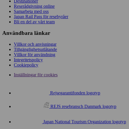
Destinationer
Reserådgivning online
Samarbeta med oss
Japan Rail Pass för resebyråer
Bli en del av vårt team
Användbara länkar
Villkor och anvisningar
Tillgänglighetsutlåtande
Villkor för användning
Integritetspolicy
Cookiepolicy
Inställningar för cookies
Rejsegarantifonden logotyp
REJS resebransch Danmark logotyp
Japan National Tourism Organization logotyp