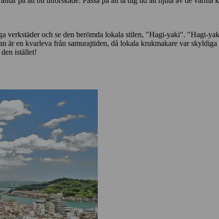
ar på att bli utforskade. Passa på att ta dig tid att njuta av de varma
 verkstäder och se den berömda lokala stilen, "Hagi-yaki". "Hagi-yaki"
 är en kvarleva från samurajtiden, då lokala krukmakare var skyldiga at
en istället!