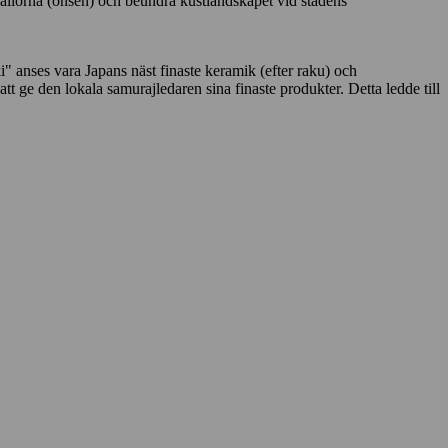
 källorna (onsen) och beundra kustlandskapet vid stadens
 anses vara Japans näst finaste keramik (efter raku) och
t ge den lokala samurajledaren sina finaste produkter. Detta ledde till