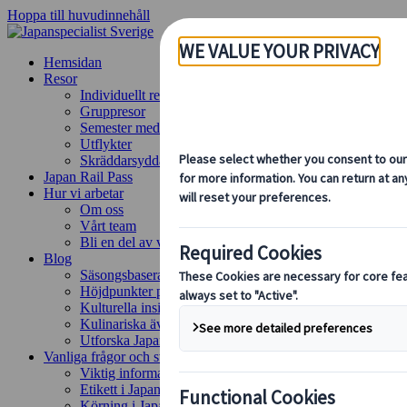
Hoppa till huvudinnehåll
Hemsidan
Resor
Individuellt resande
Gruppresor
Semester med självkörning
Utflykter
Skräddarsydda gruppresor
Japan Rail Pass
Hur vi arbetar
Om oss
Vårt team
Bli en del av vårt team
Blog
Säsongsbaserade resetips
Höjdpunkter på resmålet
Kulturella insikter
Kulinariska äventyr
Utforska Japan med tåg
Vanliga frågor och svar
Viktig information
Etikett i Japan
Körning i Japan