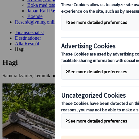
Boka med oss
Japan Rail Pass
Boende
Reserådgivning online
Japanspecialist
Destinationer
Alla Resmål
Hagi
Hagi
Samurajkvarter, keramik och tidlös stillhet vid havet