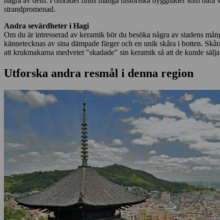
några av dem. I området finns många historiska byggnader som bara vänt
strandpromenad.
Andra sevärdheter i Hagi
Om du är intresserad av keramik bör du besöka några av stadens många
kännetecknas av sina dämpade färger och en unik skåra i botten. Skåran
att krukmakarna medvetet "skadade" sin keramik så att de kunde sälja d
Utforska andra resmål i denna region