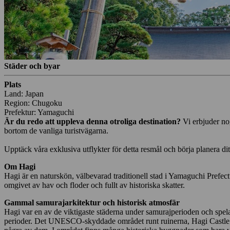
Städer och byar
Plats
Land: Japan
Region: Chugoku
Prefektur: Yamaguchi
Är du redo att uppleva denna otroliga destination?
Vi erbjuder no
bortom de vanliga turistvägarna.
Upptäck våra exklusiva utflykter för detta resmål och börja planera di
Om Hagi
Hagi är en naturskön, välbevarad traditionell stad i Yamaguchi Prefect
omgivet av hav och floder och fullt av historiska skatter.
Gammal samurajarkitektur och historisk atmosfär
Hagi var en av de viktigaste städerna under samurajperioden och spelad
perioder. Det UNESCO-skyddade området runt ruinerna, Hagi Castle To