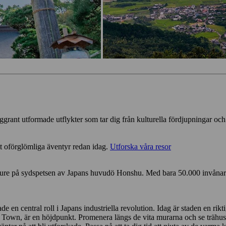
ggrant utformade utflykter som tar dig från kulturella fördjupningar och
tt oförglömliga äventyr redan idag.
Utforska våra resor
ure på sydspetsen av Japans huvudö Honshu. Med bara 50.000 invånare tar 
e en central roll i Japans industriella revolution. Idag är staden en ri
wn, är en höjdpunkt. Promenera längs de vita murarna och se trähusen 