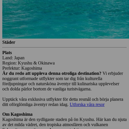
Städer
Plats
Land: Japan
Region: Kyushu & Okinawa
Prefektur: Kagoshima
Är du redo att uppleva denna otroliga destination?
Vi erbjuder
noggrant utformade utflykter som tar dig från kulturella
fördjupningar och natursköna äventyr till kulinariska upplevelser
och dolda pärlor bortom de vanliga turistvägarna.
Upptäck våra exklusiva utflykter för detta resmål och börja planera
ditt oförglömliga äventyr redan idag.
Utforska våra resor
Om Kagoshima
Kagoshima är den sydligaste staden på ön Kyushu. Här kan du njuta
av det milda vädret, den tropiska atmosfären och vulkanen