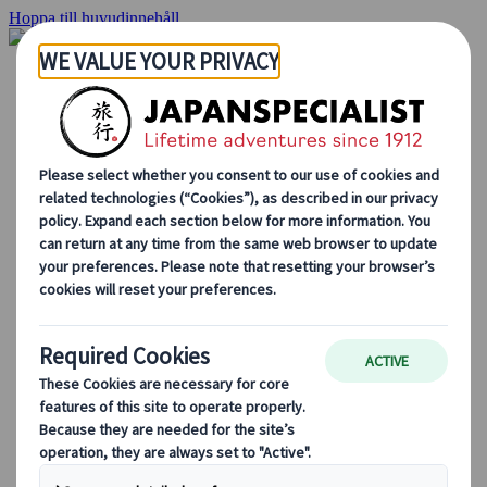
Hoppa till huvudinnehåll
Hemsidan
Resor
Individuellt resande
Gruppresor
Semester med självkörning
Utflykter
Skräddarsydda gruppresor
Japan Rail Pass
Hur vi arbetar
Om oss
Vårt team
Bli en del av vårt team
Blog
Säsongsbaserade resetips
Höjdpunkter på resmålet
Kulturella insikter
Kulinariska äventyr
Utforska Japan med tåg
Vanliga frågor och svar
Viktig information
Etikett i Japan
Körning i Japan