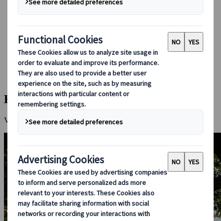
Boka med oss
Japan Rail Pass
Boende
Reserådgivning online
Japanspecialist
Destinationer
Alla Resmål
Kagoshima
Kagoshima
Varmt klimat och vulkanisk aktivitet på sydspetsen av Kyushu