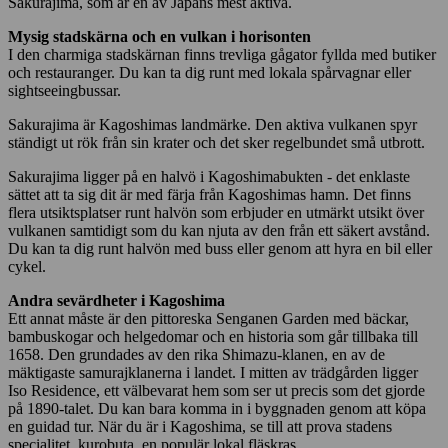
Sakurajima, som är en av Japans mest aktiva.
Mysig stadskärna och en vulkan i horisonten
I den charmiga stadskärnan finns trevliga gågator fyllda med butiker
och restauranger. Du kan ta dig runt med lokala spårvagnar eller
sightseeingbussar.
Sakurajima är Kagoshimas landmärke. Den aktiva vulkanen spyr
ständigt ut rök från sin krater och det sker regelbundet små utbrott.
Sakurajima ligger på en halvö i Kagoshimabukten - det enklaste
sättet att ta sig dit är med färja från Kagoshimas hamn. Det finns
flera utsiktsplatser runt halvön som erbjuder en utmärkt utsikt över
vulkanen samtidigt som du kan njuta av den från ett säkert avstånd.
Du kan ta dig runt halvön med buss eller genom att hyra en bil eller
cykel.
Andra sevärdheter i Kagoshima
Ett annat måste är den pittoreska Senganen Garden med bäckar,
bambuskogar och helgedomar och en historia som går tillbaka till
1658. Den grundades av den rika Shimazu-klanen, en av de
mäktigaste samurajklanerna i landet. I mitten av trädgården ligger
Iso Residence, ett välbevarat hem som ser ut precis som det gjorde
på 1890-talet. Du kan bara komma in i byggnaden genom att köpa
en guidad tur. När du är i Kagoshima, se till att prova stadens
specialitet, kurobuta, en populär lokal fläskras.