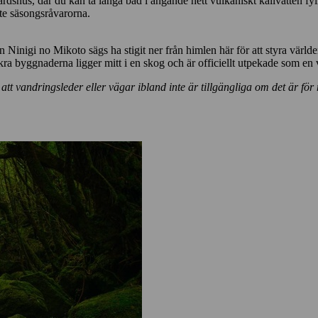
t värdshus, där du kan ta långa bad i ångande hett vulkaniskt källvatten f
ste säsongsråvarorna.
 Ninigi no Mikoto sägs ha stigit ner från himlen här för att styra värld
ra byggnaderna ligger mitt i en skog och är officiellt utpekade som en vi
tt vandringsleder eller vägar ibland inte är tillgängliga om det är för 