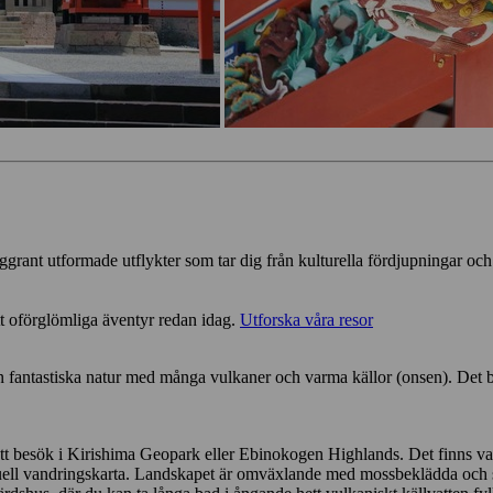
ggrant utformade utflykter som tar dig från kulturella fördjupningar och
tt oförglömliga äventyr redan idag.
Utforska våra resor
 fantastiska natur med många vulkaner och varma källor (onsen). Det bästa
 besök i Kirishima Geopark eller Ebinokogen Highlands. Det finns vandr
en aktuell vandringskarta. Landskapet är omväxlande med mossbeklädda oc