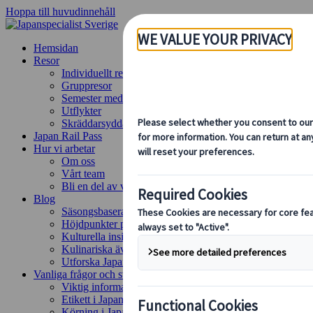
Hoppa till huvudinnehåll
Hemsidan
Resor
Individuellt resande
Gruppresor
Semester med självkörning
Utflykter
Skräddarsydda gruppresor
Japan Rail Pass
Hur vi arbetar
Om oss
Vårt team
Bli en del av vårt team
Blog
Säsongsbaserade resetips
Höjdpunkter på resmålet
Kulturella insikter
Kulinariska äventyr
Utforska Japan med tåg
Vanliga frågor och svar
Viktig information
Etikett i Japan
Körning i Japan