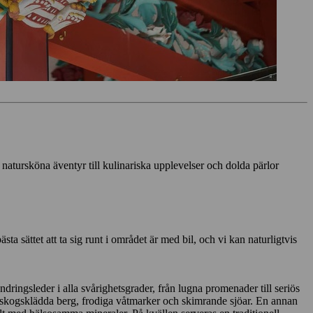
 natursköna äventyr till kulinariska upplevelser och dolda pärlor
 sättet att ta sig runt i området är med bil, och vi kan naturligtvis
ingsleder i alla svårighetsgrader, från lugna promenader till seriös
h skogsklädda berg, frodiga våtmarker och skimrande sjöar. En annan