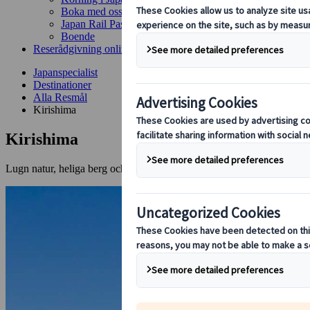
Boka med oss
Japan Rail Pass
Boende
Reserådgivning online
Japanspecialist
Destinationer
Alla Resmål
Kirishima
Kirishima
Lugn natur, heliga berg och ångande onsen i sydlig grönska