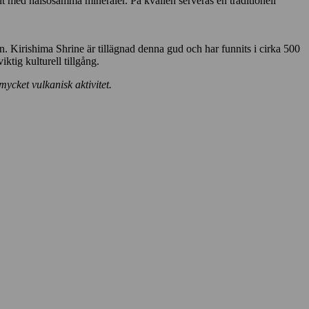
yllt med hälsosamma mineraler. På kvällen serveras en traditionell
en. Kirishima Shrine är tillägnad denna gud och har funnits i cirka 500
ktig kulturell tillgång.
mycket vulkanisk aktivitet.