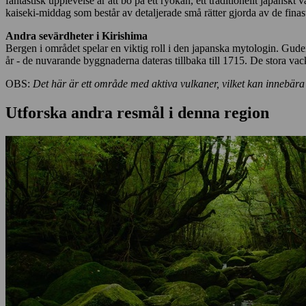
fantastisk upplevelse är att bo på ett ryokan, ett traditionellt japansk
kaiseki-middag som består av detaljerade små rätter gjorda av de fina
Andra sevärdheter i Kirishima
Bergen i området spelar en viktig roll i den japanska mytologin. Guden
år - de nuvarande byggnaderna dateras tillbaka till 1715. De stora vack
OBS:
Det här är ett område med aktiva vulkaner, vilket kan innebära a
Utforska andra resmål i denna region