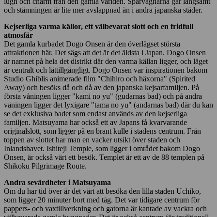
lugn och charm från den gamla världen. Spårvagnarna går långsamt
och stämningen är lite mer avslappnad än i andra japanska städer.
Kejserliga varma källor, ett välbevarat slott och en fridfull
atmosfär
Det gamla kurbadet Dogo Onsen är den överlägset största
attraktionen här. Det sägs att det är det äldsta i Japan. Dogo Onsen
är namnet på hela det distrikt där den varma källan ligger, och läget
är centralt och lättillgängligt. Dogo Onsen var inspirationen bakom
Studio Ghiblis animerade film "Chihiro och häxorna" (Spirited
Away) och besöks då och då av den japanska kejsarfamiljen. På
första våningen ligger "kami no yu" (gudarnas bad) och på andra
våningen ligger det lyxigare "tama no yu" (andarnas bad) där du kan
se det exklusiva badet som endast används av den kejserliga
familjen. Matsuyama har också ett av Japans få kvarvarande
originalslott, som ligger på en brant kulle i stadens centrum. Från
toppen av slottet har man en vacker utsikt över staden och
Inlandshavet. Ishiteji Temple, som ligger i området bakom Dogo
Onsen, är också värt ett besök. Templet är ett av de 88 templen på
Shikoku Pilgrimage Route.
Andra sevärdheter i Matsuyama
Om du har tid över är det värt att besöka den lilla staden Uchiko,
som ligger 20 minuter bort med tåg. Det var tidigare centrum för
pappers- och vaxtillverkning och gatorna är kantade av vackra och