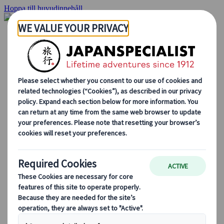
Hoppa till huvudinnehåll
Hemsidan
Resor
Individuellt resande
Gruppresor
Semester med självkörning
Utflykter
Skräddarsydda gruppresor
Japan Rail Pass
Hur vi arbetar
Om oss
Vårt team
Bli en del av vårt team
Blog
Säsongsbaserade resetips
Höjdpunkter på resmålet
Kulturella insikter
Kulinariska äventyr
Utforska Japan med tåg
Vanliga frågor och svar
Viktig information
Etikett i Japan
Körning i Japan