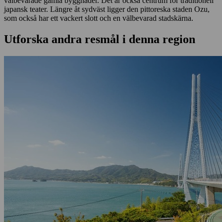
välbevarade gamla byggnader. Det är också centrum för traditionell
japansk teater. Längre åt sydväst ligger den pittoreska staden Ozu,
som också har ett vackert slott och en välbevarad stadskärna.
Utforska andra resmål i denna region