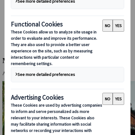
Boka med oss
Japan Rail Pass
Boende
Reserådgivning online
Japanspecialist
Destinationer
Alla Resmål
Matsuyama
Matsuyama
Avslappnad elegans i Shikokus största stad