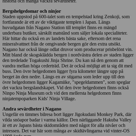
historia och många vackra sevärdheter.
Bergshelgedomar och ninjor
Staden uppstod på 600-talet som en tempelstad kring Zenkoji, som
fortfarande är ett av de viktigaste templen i Japan. Längs
huvudgatan från Nagano Station till templet finns en mängd
underbara butiker, särskilt matstånd som säljer lokala specialiteter.
Här hittar du också en av landets bästa sake, eftersom det rena
mineralvattnet från de omgivande bergen gör den extra utsökt.
Nagano har också länge odlat druvor som producerar prisbelönt vin.
Mitt bland de skogsklädda bergen i nordvästra delen av staden ligger
den tredelade Togakushi Jinja Shrine. Du kan nå den genom att
vandra mellan höga cederträd. Det är också möjligt att ta sig dit med
buss. Den övre helgedomen ligger fyra kilometer längre upp på
berget än den nedre. Längs en av stigarna som leder upp till den
övre helgedomen ligger Kagamiike, "spegeldammen", som speglar
det vackra bergslandskapet. Vid den övre helgedomen finns också
Ninpo Ninja Museum och vid den mellersta helgedomen finns
ninjatempoparken Kids' Ninja Village.
Andra sevärdheter i Nagano
Ungefär en timmes bilresa bort ligger Jigokudani Monkey Park, där
vilda snöapor badar i varma källor. Den närliggande Hakuba Valley
är ett av Japans bästa skidområden med något för alla nivåer och
intressen. Det var här som många av skidtävlingarna vid vinter-OS