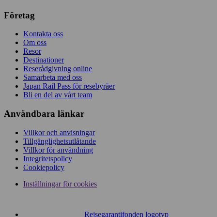
Företag
Kontakta oss
Om oss
Resor
Destinationer
Reserådgivning online
Samarbeta med oss
Japan Rail Pass för resebyråer
Bli en del av vårt team
Användbara länkar
Villkor och anvisningar
Tillgänglighetsutlåtande
Villkor för användning
Integritetspolicy
Cookiepolicy
Inställningar för cookies
Rejsegarantifonden logotyp