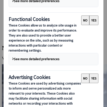
Boka med oss
Japan Rail Pass
Boende
Reserådgivning online
Japanspecialist
Destinationer
Alla Resmål
Nagano
Nagano
Vinterns rike med tempel, natur och japansk kampkonsthistoria