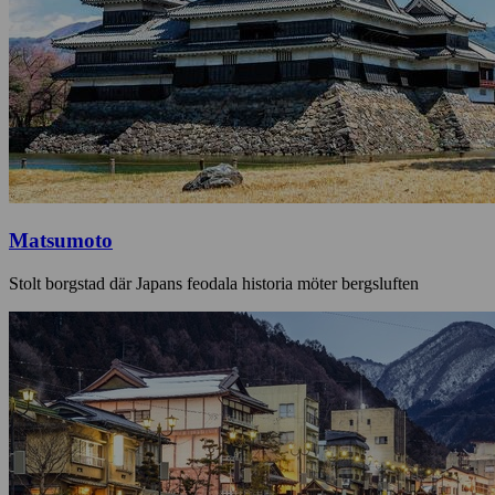
Matsumoto
Stolt borgstad där Japans feodala historia möter bergsluften