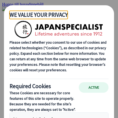
Hoppa till huvudinnehåll
Hemsidan
Resor
Individuellt resande
Gruppresor
Semester med självkörning
Utflykter
Skräddarsydda gruppresor
Japan Rail Pass
Hur vi arbetar
Om oss
Vårt team
Bli en del av vårt team
Blog
Säsongsbaserade resetips
Höjdpunkter på resmålet
Kulturella insikter
Kulinariska äventyr
Utforska Japan med tåg
Vanliga frågor och svar
Viktig information
Etikett i Japan
Körning i Japan