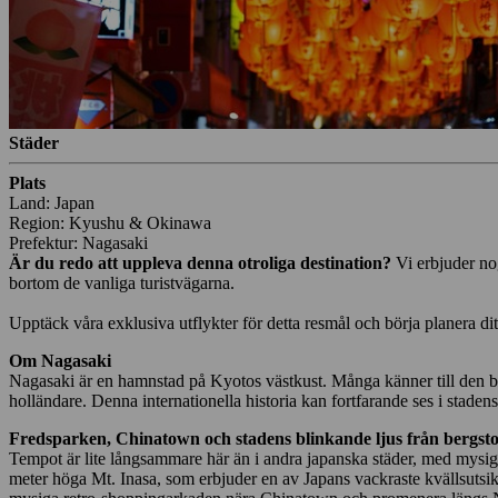
Städer
Plats
Land: Japan
Region: Kyushu & Okinawa
Prefektur: Nagasaki
Är du redo att uppleva denna otroliga destination?
Vi erbjuder no
bortom de vanliga turistvägarna.
Upptäck våra exklusiva utflykter för detta resmål och börja planera di
Om Nagasaki
Nagasaki är en hamnstad på Kyotos västkust. Många känner till den bä
holländare. Denna internationella historia kan fortfarande ses i stadens
Fredsparken, Chinatown och stadens blinkande ljus från bergst
Tempot är lite långsammare här än i andra japanska städer, med mys
meter höga Mt. Inasa, som erbjuder en av Japans vackraste kvällsutsikt