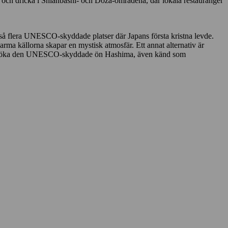
 och dricka i Shianbashi- och Doza-områdena, där lokala restauranger
kså flera UNESCO-skyddade platser där Japans första kristna levde.
arma källorna skapar en mystisk atmosfär. Ett annat alternativ är
du besöka den UNESCO-skyddade ön Hashima, även känd som