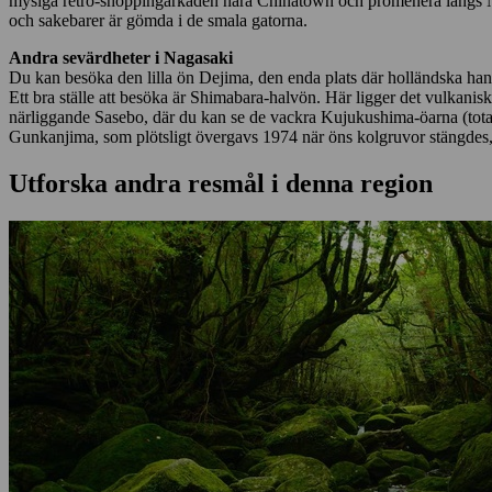
mysiga retro-shoppingarkaden nära Chinatown och promenera längs Nag
och sakebarer är gömda i de smala gatorna.
Andra sevärdheter i Nagasaki
Du kan besöka den lilla ön Dejima, den enda plats där holländska han
Ett bra ställe att besöka är Shimabara-halvön. Här ligger det vulkanis
närliggande Sasebo, där du kan se de vackra Kujukushima-öarna (tot
Gunkanjima, som plötsligt övergavs 1974 när öns kolgruvor stängdes, 
Utforska andra resmål i denna region