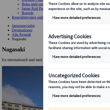
Boka med oss
Japan Rail Pass
Boende
Reserådgivning online
Japanspecialist
Destinationer
Alla Resmål
Nagasaki
Nagasaki
En internationell stad med historia och charm