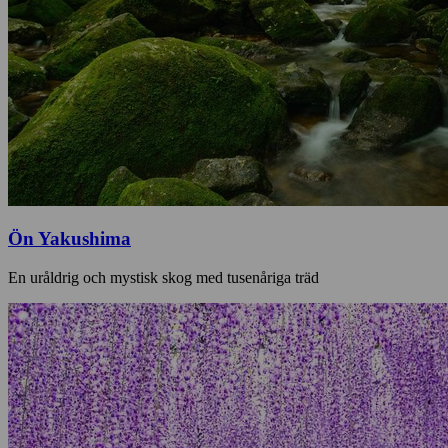
Ön Yakushima
En uråldrig och mystisk skog med tusenåriga träd