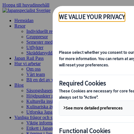
Hoppa till huvudinnehåll
Hemsidan
Resor
Individuellt resande
Gruppresor
Semester med självkörning
Utflykter
Skräddarsydda gruppresor
Japan Rail Pass
Hur vi arbetar
Om oss
Vårt team
Bli en del av vårt team
Blog
Säsongsbaserade resetips
Höjdpunkter på resmålet
Kulturella insikter
Kulinariska äventyr
Utforska Japan med tåg
Vanliga frågor och svar
Viktig information
Etikett i Japan
Körning i Japan