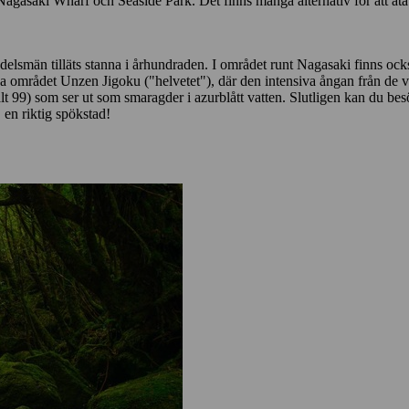
asaki Wharf och Seaside Park. Det finns många alternativ för att äta
delsmän tilläts stanna i århundraden. I området runt Nagasaki finns oc
ka området Unzen Jigoku ("helvetet"), där den intensiva ångan från de v
alt 99) som ser ut som smaragder i azurblått vatten. Slutligen kan 
en riktig spökstad!