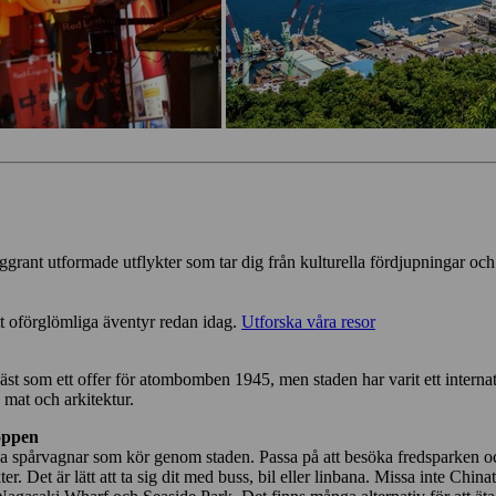
ggrant utformade utflykter som tar dig från kulturella fördjupningar och
tt oförglömliga äventyr redan idag.
Utforska våra resor
st som ett offer för atombomben 1945, men staden har varit ett interna
 mat och arkitektur.
oppen
iga spårvagnar som kör genom staden. Passa på att besöka fredsparken
er. Det är lätt att ta sig dit med buss, bil eller linbana. Missa inte 