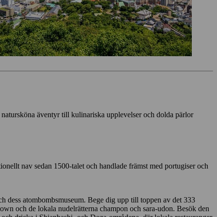
 natursköna äventyr till kulinariska upplevelser och dolda pärlor
tionellt nav sedan 1500-talet och handlade främst med portugiser och
 och dess atombombsmuseum. Bege dig upp till toppen av det 333
Chinatown och de lokala nudelrätterna champon och sara-udon. Besök den