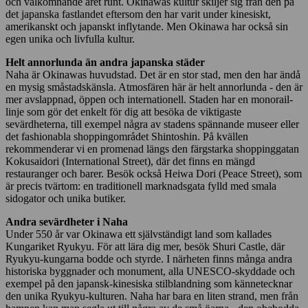
och välkomnande året runt. Okinawas kultur skiljer sig från den på
det japanska fastlandet eftersom den har varit under kinesiskt,
amerikanskt och japanskt inflytande. Men Okinawa har också sin
egen unika och livfulla kultur.
Helt annorlunda än andra japanska städer
Naha är Okinawas huvudstad. Det är en stor stad, men den har ändå
en mysig småstadskänsla. Atmosfären här är helt annorlunda - den är
mer avslappnad, öppen och internationell. Staden har en monorail-
linje som gör det enkelt för dig att besöka de viktigaste
sevärdheterna, till exempel några av stadens spännande museer eller
det fashionabla shoppingområdet Shintoshin. På kvällen
rekommenderar vi en promenad längs den färgstarka shoppinggatan
Kokusaidori (International Street), där det finns en mängd
restauranger och barer. Besök också Heiwa Dori (Peace Street), som
är precis tvärtom: en traditionell marknadsgata fylld med smala
sidogator och unika butiker.
Andra sevärdheter i Naha
Under 550 år var Okinawa ett självständigt land som kallades
Kungariket Ryukyu. För att lära dig mer, besök Shuri Castle, där
Ryukyu-kungarna bodde och styrde. I närheten finns många andra
historiska byggnader och monument, alla UNESCO-skyddade och
exempel på den japansk-kinesiska stilblandning som kännetecknar
den unika Ryukyu-kulturen. Naha har bara en liten strand, men från