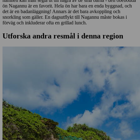
hamnen kan man segla ut till några av de små öarna - den obebodda
ön Nagannu är en favorit. Hela ön har bara en enda byggnad, och
det är en badanläggning! Annars är det bara avkoppling och
snorkling som gäller. En dagsutflykt till Nagannu måste bokas i
förväg och inkluderar ofta en grillad lunch.
Utforska andra resmål i denna region