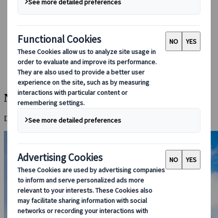
Boka med oss
Japan Rail Pass
Boende
Reserådgivning online
Japanspecialist
Destinationer
Alla Resmål
Naha
Naha
Den avslappnade tropiska huvudstaden Okinawa