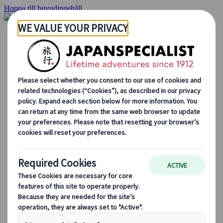
Hoppa till huvudinnehåll
Hemsidan
Resor
Individuellt resande
Gruppresor
Semester med självkörning
Utflykter
Skräddarsydda gruppresor
Japan Rail Pass
Hur vi arbetar
Om oss
Vårt team
Bli en del av vårt team
Blog
Säsongsbaserade resetips
Höjdpunkter på resmålet
Kulturella insikter
Kulinariska äventyr
Utforska Japan med tåg
Vanliga frågor och svar
Viktig information
Etikett i Japan
Körning i Japan