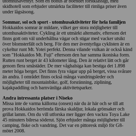
utomhusäventyr. Som en bonus är boendet förstklassigt, med
skidhotell som erbjuder utmärkta faciliteter till rimliga priser även
under lågsäsong.
Sommar, sol och sport - utomhusaktiviteter för hela familjen
Hokkaidos somrar är mildare, vilket ger stora möjligheter till
utomhusaktiviteter. Cykling är ett utmärkt alternativ, eftersom det
finns gott om väl underhållna vägar och stigar med vacker utsikt
över blomsterfält och berg. För den mer äventyrliga cyklisten är en
cykeltur runt Mt. Yotei perfekt. Denna vilande vulkan är också känd
som "Hokkaidos Mt. Fuji" eftersom den har samma ikoniska form.
Rutten runt berget är 43 kilometer lång. Den är relativt lätt och går
genom flera småstäder. De mer våghalsiga kan bestiga det 1.898
meter höga berget. Det finns fyra vägar upp på berget, vissa svårare
än andra. I området finns också många vandringsleder och
möjligheter till mountainbike, golf, forsränning, ziplining,
kajakpaddling och barnvänliga aktivitetsparker.
Andra intressanta platser i Niseko
Missa inte de varma källorna (onsen) när du är här och se till att
prova Hokkaidos berömda färska skaldjur, lokala grönsaker och
grillat lamm. Om du vill utforska mer ligger den vackra Toya Lake
45 minuters bilresa söderut. Sjön erbjuder många möjligheter till
camping, fiske och vandring. Det var en pittoresk miljö för G8-
mötet 2008.