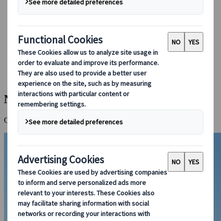
Boka med oss
Japan Rail Pass
Boende
Reserådgivning online
Japanspecialist
Destinationer
Alla Resmål
Niseko på sommaren
Niseko på sommaren
Gröna fjäll, klar luft och aktiva dagar i vacker harmoni