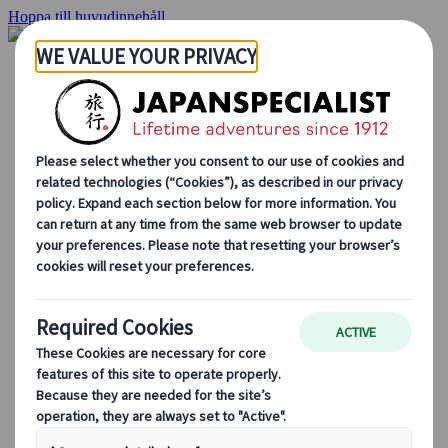
Hoppa till huvudinnehåll
Hemsidan
Resor
Individuellt resande
Gruppresor
Semester med självkörning
Utflykter
Skräddarsydda gruppresor
Japan Rail Pass
Hur vi arbetar
Om oss
Vårt team
Bli en del av vårt team
Blog
Säsongsbaserade resetips
Höjdpunkter på resmålet
Kulturella insikter
Kulinariska äventyr
Utforska Japan med tåg
Vanliga frågor och svar
Viktig information
Etikett i Japan
Körning i Japan