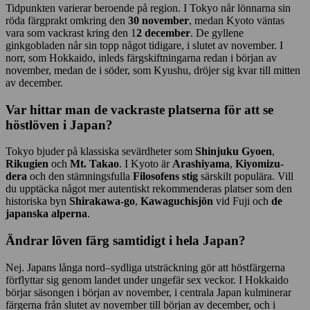
Tidpunkten varierar beroende på region. I Tokyo når lönnarna sin
röda färgprakt omkring den
30 november
, medan Kyoto väntas
vara som vackrast kring den 1
2 december
. De gyllene
ginkgobladen når sin topp något tidigare, i slutet av november. I
norr, som Hokkaido, inleds färgskiftningarna redan i början av
november, medan de i söder, som Kyushu, dröjer sig kvar till mitten
av december.
Var hittar man de vackraste platserna för att se
höstlöven i Japan?
Tokyo bjuder på klassiska sevärdheter som
Shinjuku Gyoen
,
Rikugien
och
Mt. Takao
. I Kyoto är
Arashiyama
,
Kiyomizu-
dera
och den stämningsfulla
Filosofens stig
särskilt populära. Vill
du upptäcka något mer autentiskt rekommenderas platser som den
historiska byn
Shirakawa-go
,
Kawaguchisjön
vid Fuji och
de
japanska alperna
.
Ändrar löven färg samtidigt i hela Japan?
Nej. Japans långa nord–sydliga utsträckning gör att höstfärgerna
förflyttar sig genom landet under ungefär sex veckor. I Hokkaido
börjar säsongen i början av november, i centrala Japan kulminerar
färgerna från slutet av november till början av december, och i