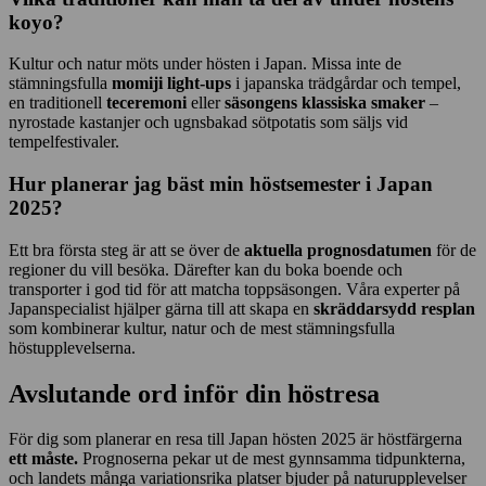
koyo?
Kultur och natur möts under hösten i Japan. Missa inte de
stämningsfulla
momiji light-ups
i japanska trädgårdar och tempel,
en traditionell
teceremoni
eller
säsongens klassiska smaker
–
nyrostade kastanjer och ugnsbakad sötpotatis som säljs vid
tempelfestivaler.
Hur planerar jag bäst min höstsemester i Japan
2025?
Ett bra första steg är att se över de
aktuella prognosdatumen
för de
regioner du vill besöka. Därefter kan du boka boende och
transporter i god tid för att matcha toppsäsongen. Våra experter på
Japanspecialist hjälper gärna till att skapa en
skräddarsydd resplan
som kombinerar kultur, natur och de mest stämningsfulla
höstupplevelserna.
Avslutande ord inför din höstresa
För dig som planerar en resa till Japan hösten 2025 är höstfärgerna
ett måste.
Prognoserna pekar ut de mest gynnsamma tidpunkterna,
och landets många variationsrika platser bjuder på naturupplevelser