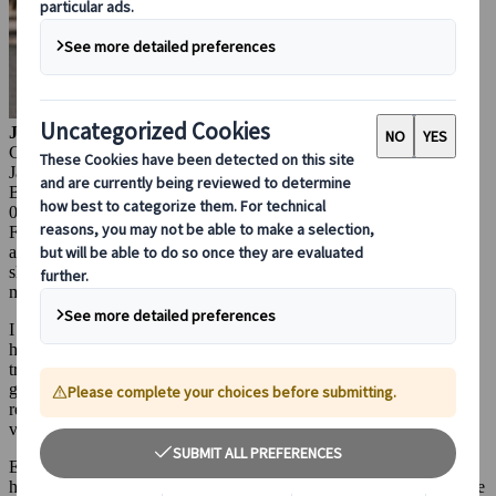
Julianna Molnar
Content Marketing Manager
Japanspecialist
Budapest, Ungern
06 okt 2025
För dig som planerar en höstresa till Japan 2025 väntar något
alldeles särskilt. Den officiella prognosen för höstlöven har nyligen
släppts och årets färgskådespel förväntas bli både storslaget och
minnesvärt.
I Japan kallas höstlövens färgprakt för
koyo
eller
momiji
och den
har en särskild plats i både naturupplevelsen och den kulturella
traditionen. Varje år omvandlas landskapet till ett hav av röda,
gyllene och bärnstensfärgade toner – en syn som lockar miljontals
resenärer. Det är en upplevelse som aldrig gör en besviken och som
varje höstälskare bör få uppleva minst en gång.
Enligt
årets prognos för 2025
kommer höstfärgerna att nå sin
högsta prakt något
senare än normalt
, då hösten väntas bli varmare