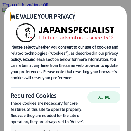
Hoppa till huvudinnehåll
Hemsidan
Resor
Individuellt resande
Gruppresor
Semester med självkörning
Utflykter
Skräddarsydda gruppresor
Japan Rail Pass
Hur vi arbetar
Om oss
Vårt team
Bli en del av vårt team
Blog
Säsongsbaserade resetips
Höjdpunkter på resmålet
Kulturella insikter
Kulinariska äventyr
Utforska Japan med tåg
Vanliga frågor och svar
Viktig information
Etikett i Japan
Körning i Japan