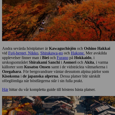
Andra sevärda höstplatser är
Kawaguchisjön
och
Oshino Hakkai
vid
Fuji-berget,
Nikko
,
Shirakawa-go
och
Hakone.
Mer avskilda
upplevelser finner man i
Biei
och
Furano
på
Hokkaido
, i
urskogsområdet
Shirakami Sanchi
i
Aomori
och
Akita
, i varma
källorter som
Kusatsu Onsen
samt i de vidsträckta våtmarkerna i
Ozegahara
. För bergsvandrare väntar dessutom alpina pärlor som
Kisokoma
i
de japanska alperna
. Dessa platser blir särskilt
oförglömliga när höstfärgerna står i sin fulla prakt.
Här
hittar du vår kompletta guide till höstens bästa platser.