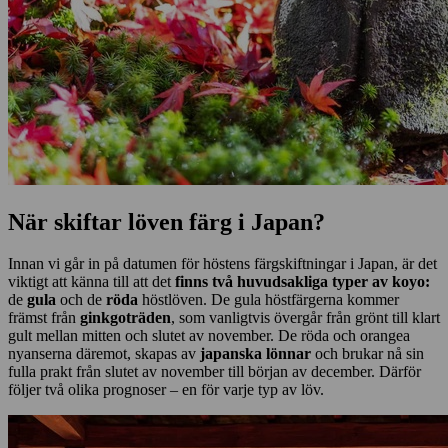
När skiftar löven färg i Japan?
Innan vi går in på datumen för höstens färgskiftningar i Japan, är det
viktigt att känna till att det
finns två huvudsakliga typer av
koyo
:
de
gula
och de
röda
höstlöven. De gula höstfärgerna kommer
främst från
ginkgoträden
, som vanligtvis övergår från grönt till klart
gult mellan mitten och slutet av november. De röda och orangea
nyanserna däremot, skapas av
japanska lönnar
och brukar nå sin
fulla prakt från slutet av november till början av december. Därför
följer två olika prognoser – en för varje typ av löv.