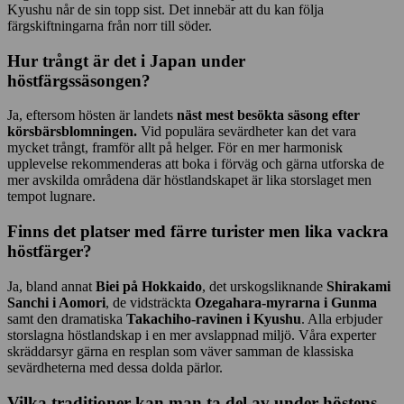
Kyushu når de sin topp sist. Det innebär att du kan följa
färgskiftningarna från norr till söder.
Hur trångt är det i Japan under
höstfärgssäsongen?
Ja, eftersom hösten är landets
näst mest besökta säsong efter
körsbärsblomningen.
Vid populära sevärdheter kan det vara
mycket trångt, framför allt på helger. För en mer harmonisk
upplevelse rekommenderas att boka i förväg och gärna utforska de
mer avskilda områdena där höstlandskapet är lika storslaget men
tempot lugnare.
Finns det platser med färre turister men lika vackra
höstfärger?
Ja, bland annat
Biei på Hokkaido
, det urskogsliknande
Shirakami
Sanchi i Aomori
, de vidsträckta
Ozegahara-myrarna i Gunma
samt den dramatiska
Takachiho-ravinen i Kyushu
. Alla erbjuder
storslagna höstlandskap i en mer avslappnad miljö. Våra experter
skräddarsyr gärna en resplan som väver samman de klassiska
sevärdheterna med dessa dolda pärlor.
Vilka traditioner kan man ta del av under höstens