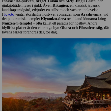
Inokashira-parken
,
berget Takao
och
Meiji Jingu Gaien
, där
ginkgoträden lyser i guld. Även
Rikugien
, en klassisk japansk
landskapsträdgård, erbjuder en stillsam och vacker upplevelse.
I
Kyoto
väntar storslagna höstvyer i områden som
Arashiyama
, vid
det panoramiska templet
Kiyomizu-dera
och bland lönnarna kring
Nanzen-ji-templet
– ofta kallat ett paradis för höstlöv. Andra
idylliska platser är den charmiga byn
Ohara
och
Filosofens stig
, där
lövens färger förändras dag för dag.