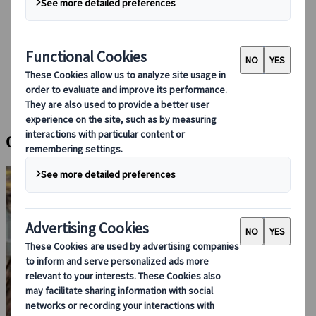
Boka med oss
Japan Rail Pass
Boende
Reserådgivning online
Japanspecialist
Blog
Säsongsbaserade resetips
Officiell höstlövsprognos för Japan 2025
Officiell höstlövsprognos för Japan 2025