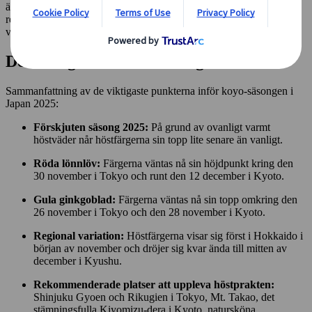
än genomsnittet. Här nedan presenterar vi datum för toppsäsongen,
rekommenderade platser för att uppleva
koyo
på bästa sätt, samt
värdefulla råd för en lyckad resa till det höstklädda Japan.
Det viktigaste att ta med sig
Sammanfattning av de viktigaste punkterna inför koyo-säsongen i
Japan 2025:
Förskjuten säsong 2025:
På grund av ovanligt varmt
höstväder når höstfärgerna sin topp lite senare än vanligt.
Röda lönnlöv:
Färgerna väntas nå sin höjdpunkt kring den
30 november i Tokyo och runt den 12 december i Kyoto.
Gula ginkgoblad:
Färgerna väntas nå sin topp omkring den
26 november i Tokyo och den 28 november i Kyoto.
Regional variation:
Höstfärgerna visar sig först i Hokkaido i
början av november och dröjer sig kvar ända till mitten av
december i Kyushu.
Rekommenderade platser att uppleva höstprakten:
Shinjuku Gyoen och Rikugien i Tokyo, Mt. Takao, det
stämningsfulla Kiyomizu-dera i Kyoto, natursköna