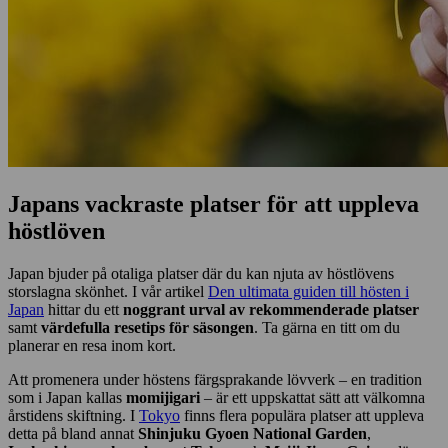
Japans vackraste platser för att uppleva
höstlöven
Japan bjuder på otaliga platser där du kan njuta av höstlövens
storslagna skönhet. I vår artikel
Den ultimata guiden till hösten i
Japan
hittar du ett
noggrant urval av rekommenderade platser
samt
värdefulla resetips för säsongen
. Ta gärna en titt om du
planerar en resa inom kort.
Att promenera under höstens färgsprakande lövverk – en tradition
som i Japan kallas
momijigari
– är ett uppskattat sätt att välkomna
årstidens skiftning. I
Tokyo
finns flera populära platser att uppleva
detta på bland annat
Shinjuku Gyoen National Garden
,