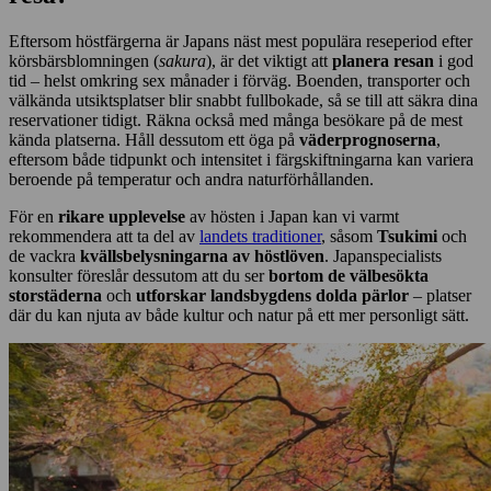
Eftersom höstfärgerna är Japans näst mest populära reseperiod efter
körsbärsblomningen (
sakura
), är det viktigt att
planera resan
i god
tid – helst omkring sex månader i förväg. Boenden, transporter och
välkända utsiktsplatser blir snabbt fullbokade, så se till att säkra dina
reservationer tidigt. Räkna också med många besökare på de mest
kända platserna. Håll dessutom ett öga på
väderprognoserna
,
eftersom både tidpunkt och intensitet i färgskiftningarna kan variera
beroende på temperatur och andra naturförhållanden.
För en
rikare upplevelse
av hösten i Japan kan vi varmt
rekommendera att ta del av
landets traditioner
, såsom
Tsukimi
och
de vackra
kvällsbelysningarna av höstlöven
. Japanspecialists
konsulter föreslår dessutom att du ser
bortom de välbesökta
storstäderna
och
utforskar landsbygdens dolda pärlor
– platser
där du kan njuta av både kultur och natur på ett mer personligt sätt.