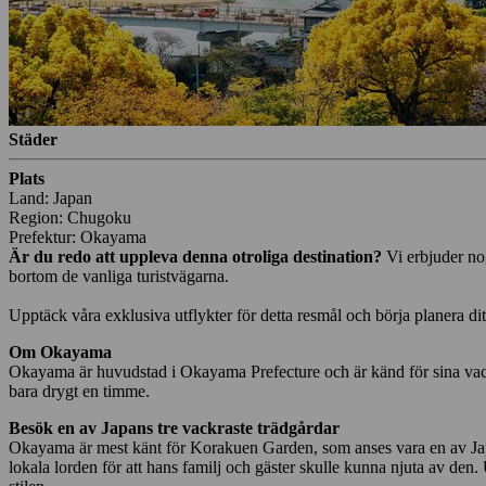
Städer
Plats
Land: Japan
Region: Chugoku
Prefektur: Okayama
Är du redo att uppleva denna otroliga destination?
Vi erbjuder no
bortom de vanliga turistvägarna.
Upptäck våra exklusiva utflykter för detta resmål och börja planera di
Om Okayama
Okayama är huvudstad i Okayama Prefecture och är känd för sina vackra
bara drygt en timme.
Besök en av Japans tre vackraste trädgårdar
Okayama är mest känt för Korakuen Garden, som anses vara en av Jap
lokala lorden för att hans familj och gäster skulle kunna njuta av de