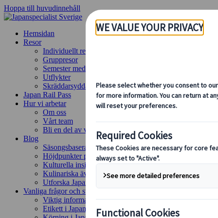
Hoppa till huvudinnehåll
Hemsidan
Resor
Individuellt resande
Gruppresor
Semester med självkörning
Utflykter
Skräddarsydda gruppresor
Japan Rail Pass
Hur vi arbetar
Om oss
Vårt team
Bli en del av vårt team
Blog
Säsongsbaserade resetips
Höjdpunkter på resmålet
Kulturella insikter
Kulinariska äventyr
Utforska Japan med tåg
Vanliga frågor och svar
Viktig information
Etikett i Japan
Körning i Japan