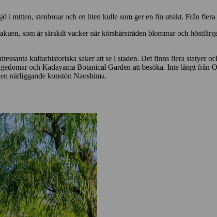
 i mitten, stenbroar och en liten kulle som ger en fin utsikt. Från fler
akuen, som är särskilt vacker när körsbärsträden blommar och höstfärger
ntressanta kulturhistoriska saker att se i staden. Det finns flera statye
elgedomar och Kadayama Botanical Garden att besöka. Inte långt från O
den närliggande konstön Naoshima.