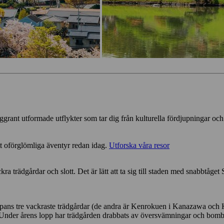
ggrant utformade utflykter som tar dig från kulturella fördjupningar och
tt oförglömliga äventyr redan idag.
Utforska våra resor
 trädgårdar och slott. Det är lätt att ta sig till staden med snabbtåge
ans tre vackraste trädgårdar (de andra är Kenrokuen i Kanazawa och 
n. Under årens lopp har trädgården drabbats av översvämningar och bomb