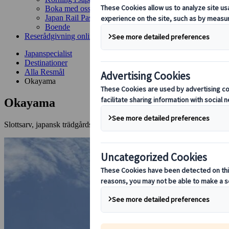
Boka med oss
Japan Rail Pass
Boende
Reserådgivning online
Japanspecialist
Destinationer
Alla Resmål
Okayama
Okayama
Slottsarv, japansk trädgårdskonst och legenden om Peach Boy