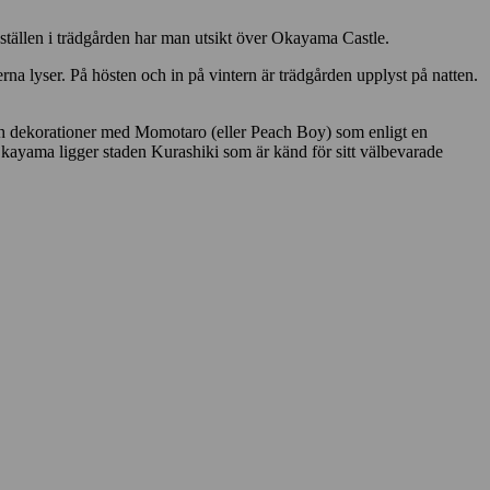
a ställen i trädgården har man utsikt över Okayama Castle.
na lyser. På hösten och in på vintern är trädgården upplyst på natten.
r och dekorationer med Momotaro (eller Peach Boy) som enligt en
kayama ligger staden Kurashiki som är känd för sitt välbevarade