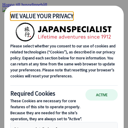
Hoppa till huvudinnehåll
Hemsidan
Resor
Individuellt resande
Gruppresor
Semester med självkörning
Utflykter
Skräddarsydda gruppresor
Japan Rail Pass
Hur vi arbetar
Om oss
Vårt team
Bli en del av vårt team
Blog
Säsongsbaserade resetips
Höjdpunkter på resmålet
Kulturella insikter
Kulinariska äventyr
Utforska Japan med tåg
Vanliga frågor och svar
Viktig information
Etikett i Japan
Körning i Japan