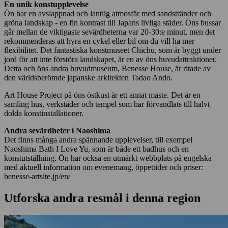
En unik konstupplevelse
Ön har en avslappnad och lantlig atmosfär med sandstränder och
gröna landskap - en fin kontrast till Japans livliga städer. Öns bussar
går mellan de viktigaste sevärdheterna var 20-30:e minut, men det
rekommenderas att hyra en cykel eller bil om du vill ha mer
flexibilitet. Det fantastiska konstmuseet Chichu, som är byggt under
jord för att inte förstöra landskapet, är en av öns huvudattraktioner.
Detta och öns andra huvudmuseum, Benesse House, är ritade av
den världsberömde japanske arkitekten Tadao Ando.
Art House Project på öns östkust är ett annat måste. Det är en
samling hus, verkstäder och tempel som har förvandlats till halvt
dolda konstinstallationer.
Andra sevärdheter i Naoshima
Det finns många andra spännande upplevelser, till exempel
Naoshima Bath I Love Yu, som är både ett badhus och en
konstutställning. Ön har också en utmärkt webbplats på engelska
med aktuell information om evenemang, öppettider och priser:
benesse-artsite.jp/en/
Utforska andra resmål i denna region