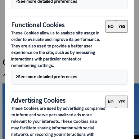
Boka med oss
Japan Rail Pass
Boende
Reserådgivning online
Japanspecialist
Destinationer
Alla Resmål
Ön Naoshima
Ön Naoshima
Arkitektur, hav och samtidskonst i perfekt samspel