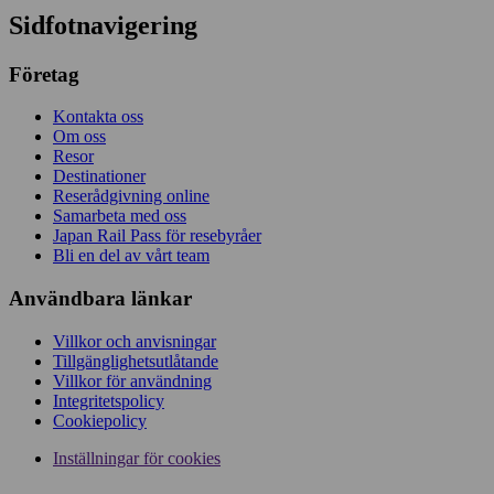
Sidfotnavigering
Företag
Kontakta oss
Om oss
Resor
Destinationer
Reserådgivning online
Samarbeta med oss
Japan Rail Pass för resebyråer
Bli en del av vårt team
Användbara länkar
Villkor och anvisningar
Tillgänglighetsutlåtande
Villkor för användning
Integritetspolicy
Cookiepolicy
Inställningar för cookies