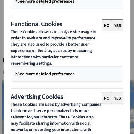
Boka med oss
Japan Rail Pass
Boende
Reserådgivning online
Japanspecialist
Destinationer
Alla Resmål
Onomichi
Onomichi
En underbar kuststad med pittoreska landskap