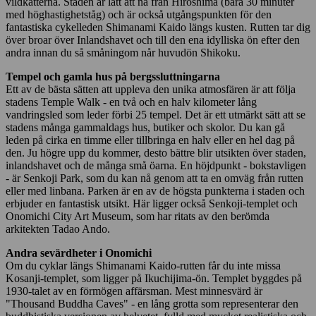
vildkatterna. Staden är lätt att nå från Hiroshima (bara 30 minuter
med höghastighetståg) och är också utgångspunkten för den
fantastiska cykelleden Shimanami Kaido längs kusten. Rutten tar dig
över broar över Inlandshavet och till den ena idylliska ön efter den
andra innan du så småningom når huvudön Shikoku.
Tempel och gamla hus på bergssluttningarna
Ett av de bästa sätten att uppleva den unika atmosfären är att följa
stadens Temple Walk - en två och en halv kilometer lång
vandringsled som leder förbi 25 tempel. Det är ett utmärkt sätt att se
stadens många gammaldags hus, butiker och skolor. Du kan gå
leden på cirka en timme eller tillbringa en halv eller en hel dag på
den. Ju högre upp du kommer, desto bättre blir utsikten över staden,
inlandshavet och de många små öarna. En höjdpunkt - bokstavligen
- är Senkoji Park, som du kan nå genom att ta en omväg från rutten
eller med linbana. Parken är en av de högsta punkterna i staden och
erbjuder en fantastisk utsikt. Här ligger också Senkoji-templet och
Onomichi City Art Museum, som har ritats av den berömda
arkitekten Tadao Ando.
Andra sevärdheter i Onomichi
Om du cyklar längs Shimanami Kaido-rutten får du inte missa
Kosanji-templet, som ligger på Ikuchijima-ön. Templet byggdes på
1930-talet av en förmögen affärsman. Mest minnesvärd är
"Thousand Buddha Caves" - en lång grotta som representerar den