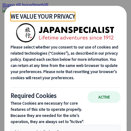
Hoppa till huvudinnehåll
Hemsidan
Resor
Individuellt resande
Gruppresor
Semester med självkörning
Utflykter
Skräddarsydda gruppresor
Japan Rail Pass
Hur vi arbetar
Om oss
Vårt team
Bli en del av vårt team
Blog
Säsongsbaserade resetips
Höjdpunkter på resmålet
Kulturella insikter
Kulinariska äventyr
Utforska Japan med tåg
Vanliga frågor och svar
Viktig information
Etikett i Japan
Körning i Japan