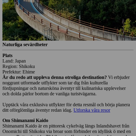
Naturliga sevärdheter
Plats
Land: Japan
Region: Shikoku
Prefektur: Ehime
Är du redo att uppleva denna otroliga destination?
Vi erbjuder
noggrant utformade utflykter som tar dig från kulturella
fördjupningar och natursköna äventyr till kulinariska upplevelser
och dolda pärlor bortom de vanliga turistvägarna.
Upptäck våra exklusiva utflykter för detta resmål och börja planera
ditt oförglömliga äventyr redan idag.
Utforska våra resor
Om Shimanami Kaido
Shimanami Kaido är en pittoresk cykelväg längs Inlandshavet från
Onomichi till Shikoku via broar som förbinder en idyllisk ö med en