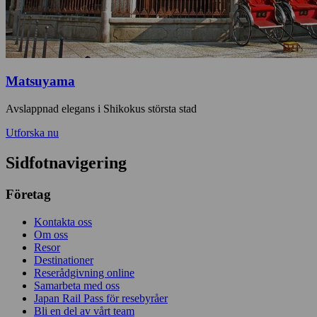
Matsuyama
Avslappnad elegans i Shikokus största stad
Utforska nu
Sidfotnavigering
Företag
Kontakta oss
Om oss
Resor
Destinationer
Reserådgivning online
Samarbeta med oss
Japan Rail Pass för resebyråer
Bli en del av vårt team