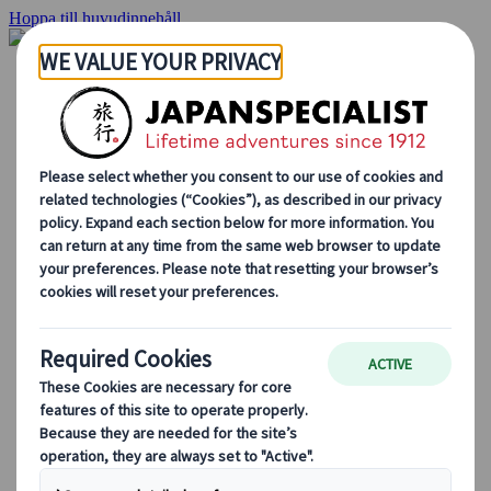
Hoppa till huvudinnehåll
Hemsidan
Resor
Individuellt resande
Gruppresor
Semester med självkörning
Utflykter
Skräddarsydda gruppresor
Japan Rail Pass
Hur vi arbetar
Om oss
Vårt team
Bli en del av vårt team
Blog
Säsongsbaserade resetips
Höjdpunkter på resmålet
Kulturella insikter
Kulinariska äventyr
Utforska Japan med tåg
Vanliga frågor och svar
Viktig information
Etikett i Japan
Körning i Japan