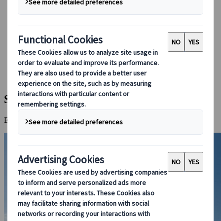
Boka med oss
Japan Rail Pass
Boende
Reserådgivning online
Japanspecialist
Destinationer
Alla Resmål
Shimanami Kaido
Shimanami Kaido
En naturskön cykeltur längs Inlandshavet