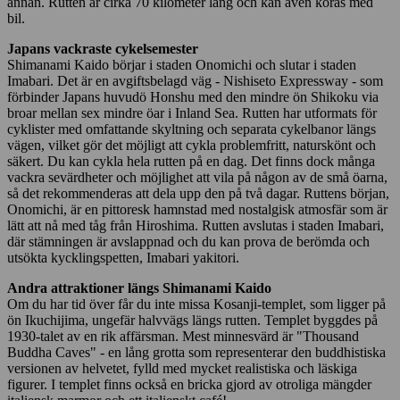
annan. Rutten är cirka 70 kilometer lång och kan även köras med
bil.
Japans vackraste cykelsemester
Shimanami Kaido börjar i staden Onomichi och slutar i staden
Imabari. Det är en avgiftsbelagd väg - Nishiseto Expressway - som
förbinder Japans huvudö Honshu med den mindre ön Shikoku via
broar mellan sex mindre öar i Inland Sea. Rutten har utformats för
cyklister med omfattande skyltning och separata cykelbanor längs
vägen, vilket gör det möjligt att cykla problemfritt, naturskönt och
säkert. Du kan cykla hela rutten på en dag. Det finns dock många
vackra sevärdheter och möjlighet att vila på någon av de små öarna,
så det rekommenderas att dela upp den på två dagar. Ruttens början,
Onomichi, är en pittoresk hamnstad med nostalgisk atmosfär som är
lätt att nå med tåg från Hiroshima. Rutten avslutas i staden Imabari,
där stämningen är avslappnad och du kan prova de berömda och
utsökta kycklingspetten, Imabari yakitori.
Andra attraktioner längs Shimanami Kaido
Om du har tid över får du inte missa Kosanji-templet, som ligger på
ön Ikuchijima, ungefär halvvägs längs rutten. Templet byggdes på
1930-talet av en rik affärsman. Mest minnesvärd är "Thousand
Buddha Caves" - en lång grotta som representerar den buddhistiska
versionen av helvetet, fylld med mycket realistiska och läskiga
figurer. I templet finns också en bricka gjord av otroliga mängder