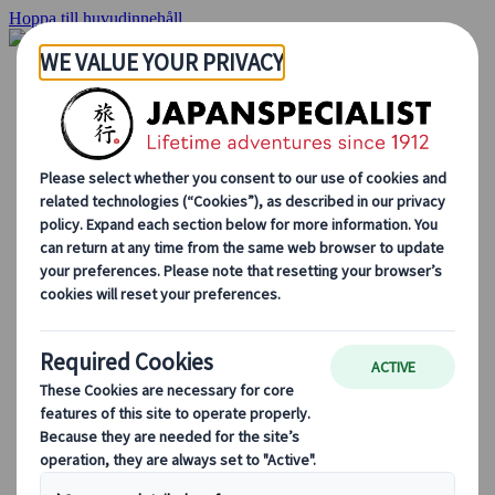
Hoppa till huvudinnehåll
Hemsidan
Resor
Individuellt resande
Gruppresor
Semester med självkörning
Utflykter
Skräddarsydda gruppresor
Japan Rail Pass
Hur vi arbetar
Om oss
Vårt team
Bli en del av vårt team
Blog
Säsongsbaserade resetips
Höjdpunkter på resmålet
Kulturella insikter
Kulinariska äventyr
Utforska Japan med tåg
Vanliga frågor och svar
Viktig information
Etikett i Japan
Körning i Japan