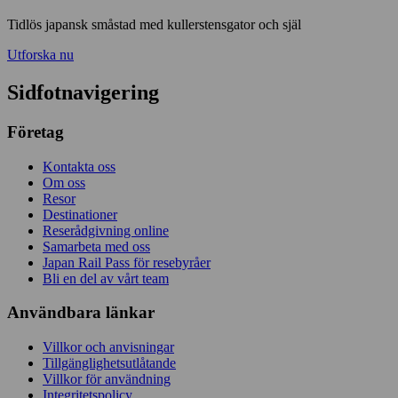
Tidlös japansk småstad med kullerstensgator och själ
Utforska nu
Sidfotnavigering
Företag
Kontakta oss
Om oss
Resor
Destinationer
Reserådgivning online
Samarbeta med oss
Japan Rail Pass för resebyråer
Bli en del av vårt team
Användbara länkar
Villkor och anvisningar
Tillgänglighetsutlåtande
Villkor för användning
Integritetspolicy