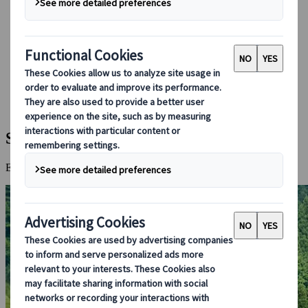
Boka med oss
Japan Rail Pass
Boende
Reserådgivning online
Japanspecialist
Destinationer
Alla Resmål
Shirakawa-go
Shirakawa-go
Ett levande museum som visar upp Japans klassiska bondekultur