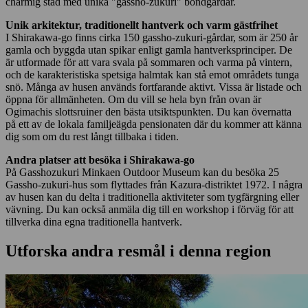
charmig stad med unika "gassho-zukuri" bondgårdar.
Unik arkitektur, traditionellt hantverk och varm gästfrihet
I Shirakawa-go finns cirka 150 gassho-zukuri-gårdar, som är 250 år
gamla och byggda utan spikar enligt gamla hantverksprinciper. De
är utformade för att vara svala på sommaren och varma på vintern,
och de karakteristiska spetsiga halmtak kan stå emot områdets tunga
snö. Många av husen används fortfarande aktivt. Vissa är listade och
öppna för allmänheten. Om du vill se hela byn från ovan är
Ogimachis slottsruiner den bästa utsiktspunkten. Du kan övernatta
på ett av de lokala familjeägda pensionaten där du kommer att känna
dig som om du rest långt tillbaka i tiden.
Andra platser att besöka i Shirakawa-go
På Gasshozukuri Minkaen Outdoor Museum kan du besöka 25
Gassho-zukuri-hus som flyttades från Kazura-distriktet 1972. I några
av husen kan du delta i traditionella aktiviteter som tygfärgning eller
vävning. Du kan också anmäla dig till en workshop i förväg för att
tillverka dina egna traditionella hantverk.
Utforska andra resmål i denna region