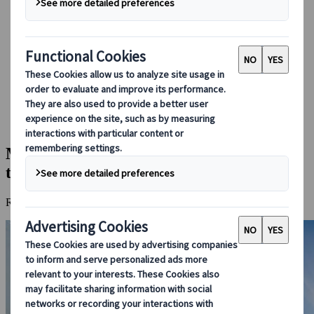
Boka med oss
Japan Rail Pass
Boende
Reserådgivning online
Japanspecialist
Destinationer
Alla Resmål
Magnifika vyer, snökorridorer och tystnad bland Japans
toppar
Magnifika vyer, snökorridorer och
tystnad bland Japans toppar
Resa genom de japanska Alperna