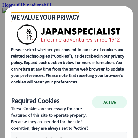
Hoppa till huvudinnehåll
Hemsidan
Resor
Individuellt resande
Gruppresor
Semester med självkörning
Utflykter
Skräddarsydda gruppresor
Japan Rail Pass
Hur vi arbetar
Om oss
Vårt team
Bli en del av vårt team
Blog
Säsongsbaserade resetips
Höjdpunkter på resmålet
Kulturella insikter
Kulinariska äventyr
Utforska Japan med tåg
Vanliga frågor och svar
Viktig information
Etikett i Japan
Körning i Japan