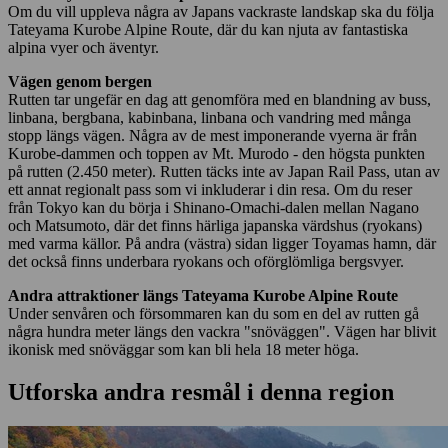
Om du vill uppleva några av Japans vackraste landskap ska du följa
Tateyama Kurobe Alpine Route, där du kan njuta av fantastiska
alpina vyer och äventyr.
Vägen genom bergen
Rutten tar ungefär en dag att genomföra med en blandning av buss,
linbana, bergbana, kabinbana, linbana och vandring med många
stopp längs vägen. Några av de mest imponerande vyerna är från
Kurobe-dammen och toppen av Mt. Murodo - den högsta punkten
på rutten (2.450 meter). Rutten täcks inte av Japan Rail Pass, utan av
ett annat regionalt pass som vi inkluderar i din resa. Om du reser
från Tokyo kan du börja i Shinano-Omachi-dalen mellan Nagano
och Matsumoto, där det finns härliga japanska värdshus (ryokans)
med varma källor. På andra (västra) sidan ligger Toyamas hamn, där
det också finns underbara ryokans och oförglömliga bergsvyer.
Andra attraktioner längs Tateyama Kurobe Alpine Route
Under senvåren och försommaren kan du som en del av rutten gå
några hundra meter längs den vackra "snöväggen". Vägen har blivit
ikonisk med snöväggar som kan bli hela 18 meter höga.
Utforska andra resmål i denna region