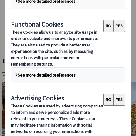
Boka med oss
Japan Rail Pass
Boende
Reserådgivning online
Japanspecialist
Destinationer
Alla Resmål
Kyoto
Kyoto
Tempel, tehus och tidlös skönhet i hjärtat av Japan