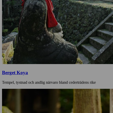
Berget Koya
Tempel, tystnad och andlig närvaro bland cederträdens rike