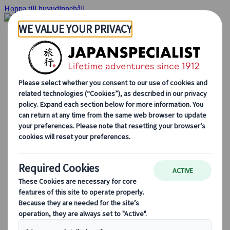
Hoppa till huvudinnehåll
Hemsidan
Resor
Individuellt resande
Gruppresor
Semester med självkörning
Utflykter
Skräddarsydda gruppresor
Japan Rail Pass
Hur vi arbetar
Om oss
Vårt team
Bli en del av vårt team
Blog
Säsongsbaserade resetips
Höjdpunkter på resmålet
Kulturella insikter
Kulinariska äventyr
Utforska Japan med tåg
Vanliga frågor och svar
Viktig information
Etikett i Japan
Körning i Japan