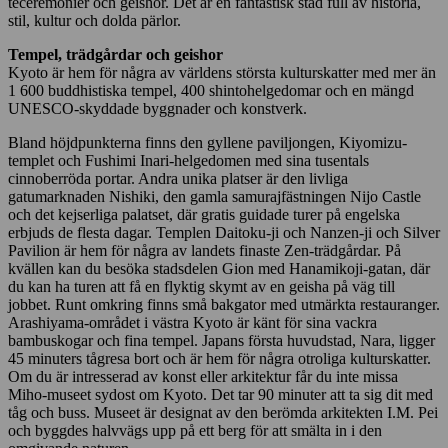
teceremonier och geishor. Det är en fantastisk stad full av historia,
stil, kultur och dolda pärlor.
Tempel, trädgårdar och
geishor
Kyoto är hem för några av världens största kulturskatter med mer än
1 600 buddhistiska tempel, 400 shintohelgedomar och en mängd
UNESCO-skyddade byggnader och konstverk.
Bland höjdpunkterna finns den gyllene paviljongen, Kiyomizu-
templet och Fushimi Inari-helgedomen med sina tusentals
cinnoberröda portar. Andra unika platser är den livliga
gatumarknaden Nishiki, den gamla samurajfästningen Nijo Castle
och det kejserliga palatset, där gratis guidade turer på engelska
erbjuds de flesta dagar. Templen Daitoku-ji och Nanzen-ji och Silver
Pavilion är hem för några av landets finaste Zen-trädgårdar. På
kvällen kan du besöka stadsdelen Gion med Hanamikoji-gatan, där
du kan ha turen att få en flyktig skymt av en geisha på väg till
jobbet. Runt omkring finns små bakgator med utmärkta restauranger.
Arashiyama-området i västra Kyoto är känt för sina vackra
bambuskogar och fina tempel. Japans första huvudstad, Nara, ligger
45 minuters tågresa bort och är hem för några otroliga kulturskatter.
Om du är intresserad av konst eller arkitektur får du inte missa
Miho-museet sydost om Kyoto. Det tar 90 minuter att ta sig dit med
tåg och buss. Museet är designat av den berömda arkitekten I.M. Pei
och byggdes halvvägs upp på ett berg för att smälta in i den