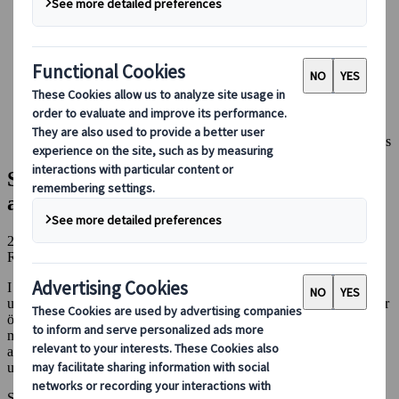
Boka med oss
Japan Rail Pass
Boende
Reserådgivning online
Japanspecialist
Blog
Säsongsbaserade resetips
Sommar i Japan - reseguide: festivaler, aktiviteter, mat och tips
Sommar i Japan - reseguide: festivaler,
aktiviteter, mat och tips
28 dec 2024
Redaktörens val
Säsongsbaserade resetips
I Japan har varje årstid sin skönhet, och sommaren är inget
undantag. När vårens skira blomning sakta bleknar och grönskan tar
över, hittar du en energigivande blandning av tradition och
modernitet. Gör dig redo för festivaler, utomhusäventyr och en
atmosfär full av liv. Kom och utforska sommarens magi i Japan och
upplev den varma gästfriheten.
Sommaren i Japan vaknar till liv med de vackra nyanserna hos