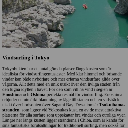
Vindsurfing i Tokyo
Tokyobukten har ett antal gömda platser längs kusten som är
idealiska för vindsurfingentusiaster. Med klar himmel och brisande
vindar kan både nybörjare och mer erfarna vindsurfare glida över
vågorna. Allt detta med en unik utsikt över den livliga staden från
den lugna idyllen i havet. För den som vill ha vind i seglen är
Enoshima
och
Oshima
perfekta resmål för vindsurfing. Enoshima
erbjuder en utmärkt blandning av läge till staden och en vidsträckt
utsikt över horisonten över Sagami Bay. Dessutom är
Tsukuihama-
stranden
, som ligger vid Yokosukas kust, en av de mest attraktiva
platserna för alla surfare som uppskattar bra vindar och otroliga vyer.
Längre ner längs kusten ligger stränderna i Chiba, som är kända för
sina fantastiska förutsättningar för traditionell surfing, men också för