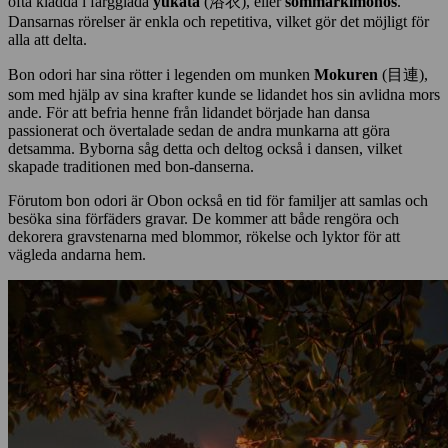
ofta klädda i färgglada
yukata
(浴衣), eller
sommarkimonos
.
Dansarnas rörelser är enkla och repetitiva, vilket gör det möjligt för
alla att delta.
Bon odori har sina rötter i legenden om munken
Mokuren
(目連),
som med hjälp av sina krafter kunde se lidandet hos sin avlidna mors
ande. För att befria henne från lidandet började han dansa
passionerat och övertalade sedan de andra munkarna att göra
detsamma. Byborna såg detta och deltog också i dansen, vilket
skapade traditionen med bon-danserna.
Förutom bon odori är Obon också en tid för familjer att samlas och
besöka sina förfäders gravar. De kommer att både rengöra och
dekorera gravstenarna med blommor, rökelse och lyktor för att
vägleda andarna hem.