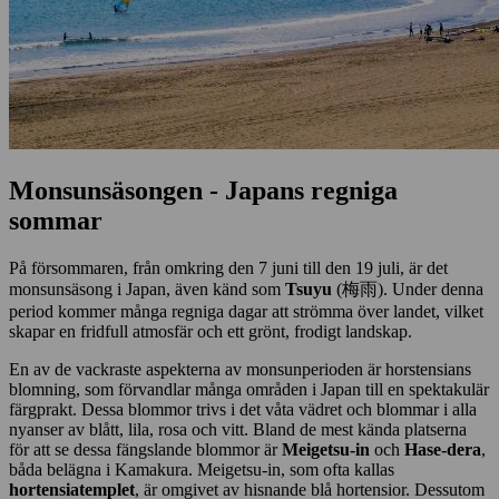
Monsunsäsongen - Japans regniga
sommar
På försommaren, från omkring den 7 juni till den 19 juli, är det
monsunsäsong i Japan, även känd som
Tsuyu
(梅雨). Under denna
period kommer många regniga dagar att strömma över landet, vilket
skapar en fridfull atmosfär och ett grönt, frodigt landskap.
En av de vackraste aspekterna av monsunperioden är horstensians
blomning, som förvandlar många områden i Japan till en spektakulär
färgprakt. Dessa blommor trivs i det våta vädret och blommar i alla
nyanser av blått, lila, rosa och vitt. Bland de mest kända platserna
för att se dessa fängslande blommor är
Meigetsu-in
och
Hase-dera
,
båda belägna i Kamakura. Meigetsu-in, som ofta kallas
hortensiatemplet
, är omgivet av hisnande blå hortensior. Dessutom