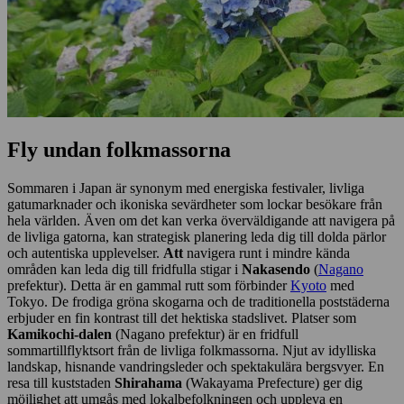
Fly undan folkmassorna
Sommaren i Japan är synonym med energiska festivaler, livliga
gatumarknader och ikoniska sevärdheter som lockar besökare från
hela världen. Även om det kan verka överväldigande att navigera på
de livliga gatorna, kan strategisk planering leda dig till dolda pärlor
och autentiska upplevelser.
Att
navigera runt i mindre kända
områden kan leda dig till fridfulla stigar i
Nakasendo
(
Nagano
prefektur). Detta är en gammal rutt som förbinder
Kyoto
med
Tokyo. De frodiga gröna skogarna och de traditionella poststäderna
erbjuder en fin kontrast till det hektiska stadslivet. Platser som
Kamikochi-dalen
(Nagano prefektur) är en fridfull
sommartillflyktsort från de livliga folkmassorna. Njut av idylliska
landskap, hisnande vandringsleder och spektakulära bergsvyer. En
resa till kuststaden
Shirahama
(Wakayama Prefecture) ger dig
möjlighet att umgås med lokalbefolkningen och uppleva en