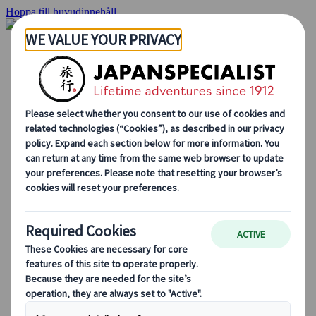
Hoppa till huvudinnehåll
Hemsidan
Resor
Individuellt resande
Gruppresor
Semester med självkörning
Utflykter
Skräddarsydda gruppresor
Japan Rail Pass
Hur vi arbetar
Om oss
Vårt team
Bli en del av vårt team
Blog
Säsongsbaserade resetips
Höjdpunkter på resmålet
Kulturella insikter
Kulinariska äventyr
Utforska Japan med tåg
Vanliga frågor och svar
Viktig information
Etikett i Japan
Körning i Japan