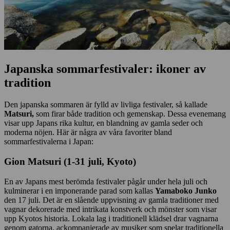
Japanska sommarfestivaler: ikoner av
tradition
Den japanska sommaren är fylld av livliga festivaler, så kallade
Matsuri,
som firar både tradition och gemenskap. Dessa evenemang
visar upp Japans rika kultur, en blandning av gamla seder och
moderna nöjen. Här är några av våra favoriter bland
sommarfestivalerna i Japan:
Gion Matsuri (1-31 juli, Kyoto)
En av Japans mest berömda festivaler pågår under hela juli och
kulminerar i en imponerande parad som kallas
Yamaboko Junko
den 17 juli. Det är en slående uppvisning av gamla traditioner med
vagnar dekorerade med intrikata konstverk och mönster som visar
upp Kyotos historia. Lokala lag i traditionell klädsel drar vagnarna
genom gatorna, ackompanjerade av musiker som spelar traditionella