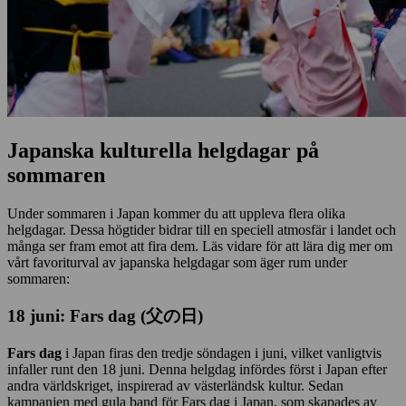
Japanska kulturella helgdagar på
sommaren
Under sommaren i Japan kommer du att uppleva flera olika
helgdagar. Dessa högtider bidrar till en speciell atmosfär i landet och
många ser fram emot att fira dem. Läs vidare för att lära dig mer om
vårt favoriturval av japanska helgdagar som äger rum under
sommaren:
18 juni: Fars dag (父の日)
Fars dag
i Japan firas den tredje söndagen i juni, vilket vanligtvis
infaller runt den 18 juni. Denna helgdag infördes först i Japan efter
andra världskriget, inspirerad av västerländsk kultur. Sedan
kampanjen med gula band för Fars dag i Japan, som skapades av