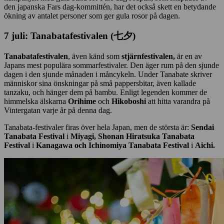
den japanska Fars dag-kommittén, har det också skett en betydande
ökning av antalet personer som ger gula rosor på dagen.
7 juli: Tanabatafestivalen (七夕)
Tanabatafestivalen
, även känd som
stjärnfestivalen,
är en av
Japans mest populära sommarfestivaler. Den äger rum på den sjunde
dagen i den sjunde månaden i måncykeln. Under Tanabate skriver
människor sina önskningar på små pappersbitar, även kallade
tanzaku, och hänger dem på bambu. Enligt legenden kommer de
himmelska älskarna
Orihime
och
Hikoboshi
att hitta varandra på
Vintergatan varje år på denna dag.
Tanabata-festivaler firas över hela Japan, men de största är:
Sendai
Tanabata Festival
i
Miyagi, Shonan Hiratsuka Tanabata
Festival
i
Kanagawa och Ichinomiya Tanabata Festival
i
Aichi
.