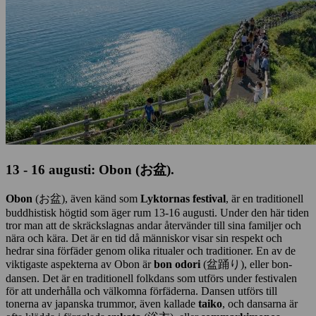
13 - 16 augusti: Obon (お盆).
Obon
(お盆), även känd som
Lyktornas festival
, är en traditionell
buddhistisk högtid som äger rum 13-16 augusti. Under den här tiden
tror man att de skräckslagnas andar återvänder till sina familjer och
nära och kära. Det är en tid då människor visar sin respekt och
hedrar sina förfäder genom olika ritualer och traditioner. En av de
viktigaste aspekterna av Obon är
bon odori
(盆踊り), eller bon-
dansen. Det är en traditionell folkdans som utförs under festivalen
för att underhålla och välkomna förfäderna. Dansen utförs till
tonerna av japanska trummor, även kallade
taiko
, och dansarna är