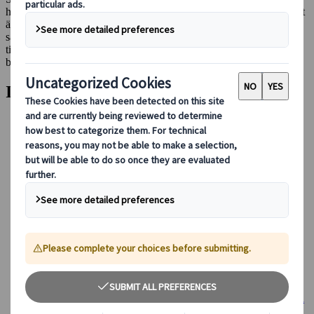
hortensior och solrosor som pryder landskapet med sin skönhet. Det
är en hisnande palett av färger som påminner oss om landets
sammanflätade band med naturen. Från Ajisai Matsuri i Kamakura
till Himawari Matsuri i Zama finns det otaliga möjligheter att
bevittna naturens skönhet i full blom.
Innehållsförteckning:
Klimatet i Japan på sommaren
Sommarklädsel - Vad ska du packa för din resa?
Hur man håller sig sval under sommarmånaderna
Monsunsäsongen: Japans regniga sommar
Fly undan folkmassorna
Japanska sommarfestivaler: traditionens ikoner
Japanska kulturella helgdagar på sommaren
Sommaraktiviteter i Japan
De bästa stränderna i Japan
Äventyr och vattenaktiviteter
Säsongens japanska mat och dryck
De bästa platserna att besöka i Japan under sommaren
Upptäck Japans vandringsleder
Onsens - den perfekta tillflyktsorten
Hur man skapar den perfekta resplanen för sommaren i Japan
Få ut det mesta av Japan med oss