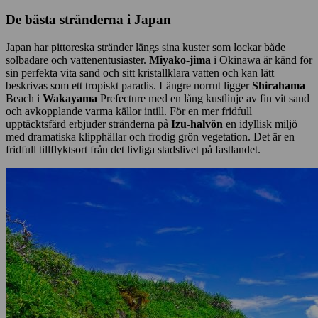
De bästa stränderna i Japan
Japan har pittoreska stränder längs sina kuster som lockar både
solbadare och vattenentusiaster.
Miyako-jima
i Okinawa är känd för
sin perfekta vita sand och sitt kristallklara vatten och kan lätt
beskrivas som ett tropiskt paradis. Längre norrut ligger
Shirahama
Beach i
Wakayama
Prefecture med en lång kustlinje av fin vit sand
och avkopplande varma källor intill. För en mer fridfull
upptäcktsfärd erbjuder stränderna på
Izu-halvön
en idyllisk miljö
med dramatiska klipphällar och frodig grön vegetation. Det är en
fridfull tillflyktsort från det livliga stadslivet på fastlandet.