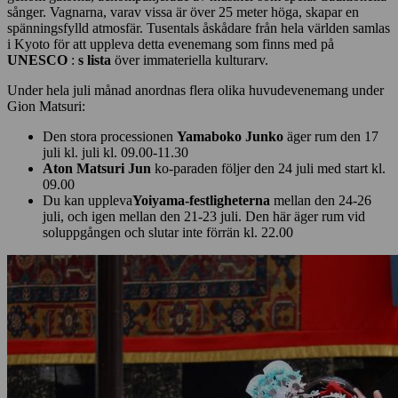
sånger. Vagnarna, varav vissa är över 25 meter höga, skapar en
spänningsfylld atmosfär. Tusentals åskådare från hela världen samlas
i Kyoto för att uppleva detta evenemang som finns med på
UNESCO
:
s lista
över immateriella kulturarv.
Under hela juli månad anordnas flera olika huvudevenemang under
Gion Matsuri:
Den stora processionen
Yamaboko Junko
äger rum den 17
juli kl. juli kl. 09.00-11.30
Aton Matsuri Jun
ko-paraden följer den 24 juli med start kl.
09.00
Du kan uppleva
Yoiyama-festligheterna
mellan den 24-26
juli, och igen mellan den 21-23 juli. Den här äger rum vid
soluppgången och slutar inte förrän kl. 22.00