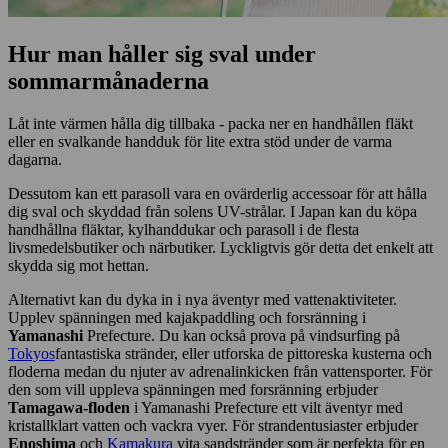
Hur man håller sig sval under
sommarmånaderna
Låt inte värmen hålla dig tillbaka - packa ner en handhållen fläkt
eller en svalkande handduk för lite extra stöd under de varma
dagarna.
Dessutom kan ett parasoll vara en ovärderlig accessoar för att hålla
dig sval och skyddad från solens UV-strålar. I Japan kan du köpa
handhållna fläktar, kylhanddukar och parasoll i de flesta
livsmedelsbutiker och närbutiker. Lyckligtvis gör detta det enkelt att
skydda sig mot hettan.
Alternativt kan du dyka in i nya äventyr med vattenaktiviteter.
Upplev spänningen med kajakpaddling och forsränning i
Yamanashi
Prefecture. Du kan också prova på vindsurfing på
Tokyos
fantastiska stränder, eller utforska de pittoreska kusterna och
floderna medan du njuter av adrenalinkicken från vattensporter. För
den som vill uppleva spänningen med forsränning erbjuder
Tamagawa-floden
i Yamanashi Prefecture ett vilt äventyr med
kristallklart vatten och vackra vyer. För strandentusiaster erbjuder
Enoshima
och
Kamakura
vita sandstränder som är perfekta för en