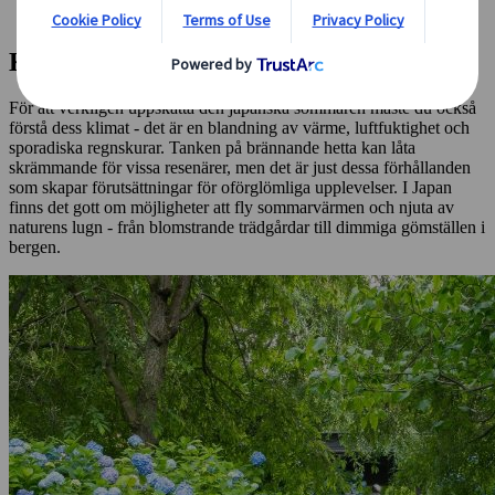
Insidertips från en Japan-specialist
Klimatet i Japan på sommaren
För att verkligen uppskatta den japanska sommaren måste du också
förstå dess klimat - det är en blandning av värme, luftfuktighet och
sporadiska regnskurar. Tanken på brännande hetta kan låta
skrämmande för vissa resenärer, men det är just dessa förhållanden
som skapar förutsättningar för oförglömliga upplevelser. I Japan
finns det gott om möjligheter att fly sommarvärmen och njuta av
naturens lugn - från blomstrande trädgårdar till dimmiga gömställen i
bergen.