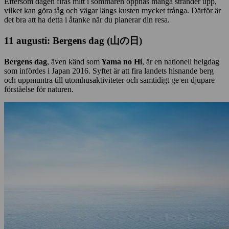
Eftersom dagen firas mitt i sommaren öppnas många stränder upp,
vilket kan göra tåg och vägar längs kusten mycket trånga. Därför är
det bra att ha detta i åtanke när du planerar din resa.
11 augusti: Bergens dag (山の日)
Bergens dag
, även känd som
Yama no Hi
, är en nationell helgdag
som infördes i Japan 2016. Syftet är att fira landets hisnande berg
och uppmuntra till utomhusaktiviteter och samtidigt ge en djupare
förståelse för naturen.