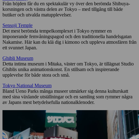
Från höjden får du en spektakulär vy över den berömda Shibuya-
korsningen och västra delen av Tokyo – med tillgång till både
butiker och utvalda matupplevelser.
Sensoji Temple
Det mest berömda tempelkomplexet i Tokyo rymmer en
imponerande femvåningspagod och den traditionella handelsgatan
Nakamise. Här kan du klä dig i kimono och uppleva atmosfären från
ett svunnet Japan.
Ghibli Museum
Detta intima museum i Mitaka, väster om Tokyo, är tillägnat Studio
Ghiblis unika animationskonst. En stillsam och inspirerande
upplevelse för både stora och små.
Tokyo National Museum
Bland Ueno Parks många museer utmärker sig denna kulturskatt
med sina växlande utställningar och en samling som rymmer några
av Japans mest betydelsefulla nationalklenoder.