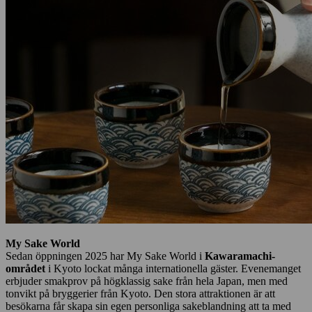
My Sake World
Sedan öppningen 2025 har My Sake World i
Kawaramachi-
området
i Kyoto lockat många internationella gäster. Evenemanget
erbjuder smakprov på högklassig sake från hela Japan, men med
tonvikt på bryggerier från Kyoto. Den stora attraktionen är att
besökarna får skapa sin egen personliga sakeblandning att ta med