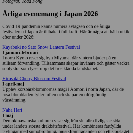
Fotograf: Todd Fong
Årliga evenemang i Japan 2026
Covid-19-pandemin känns numera avlägsen och de årliga
festivalerna i Japan är tillbaka i full kraft. Här är några att hålla utkik
efter under 2026:
Kayabuki no Sato Snow Lantern Festival
I januari-februari
I norra Kyoto reser sig byn Miyama, där vintern bjuder på en
stillsam förvandling. Tillsammans skapar invånare och gäster vackra
snölyktor som lyser upp det frostklädda landskapet.
Hirosaki Cherry Blossom Festival
I april-maj
Upplev körsbärsblommornas magi i Aomori i norra Japan, där de
rosa blombladen fyller luften och skapar en oförglömlig
vårstämning.
Naha Hari
I maj
Den okinawanska kulturen visar sig från sin allra livligaste sida
under landets största drakbåtsfestival. Här kombineras fartfyllda
tävlingar med sumobrottning, musikframträdanden och ett storslaget