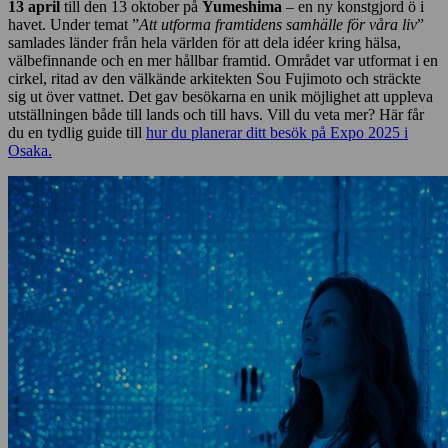
13 april
till den 13 oktober på
Yumeshima
– en ny konstgjord ö i
havet. Under temat ”
Att utforma framtidens samhälle för våra liv
”
samlades länder från hela världen för att dela idéer kring hälsa,
välbefinnande och en mer hållbar framtid. Området var utformat i en
cirkel, ritad av den välkände arkitekten Sou Fujimoto och sträckte
sig ut över vattnet. Det gav besökarna en unik möjlighet att uppleva
utställningen både till lands och till havs. Vill du veta mer? Här får
du en tydlig guide till
hur du planerar ditt besök på Expo 2025 i
Osaka.