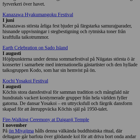
fyrverkeri över havet.
Kanazawa Hyakumangoku Festival
I juni
Kanazawas största årliga fest bjuder på färgstarka samurajparader,
hisnande uppvisningar i stegbestigning och rytmiska toner från
kraftfulla taikotrummor.
Earth Celebration on Sado Island
I augusti
Höjdpunkterna under denna sommarfestival på Niigatas största ö är
konserter i samarbete med internationella gästartister och den hyllade
taikogruppen Kodo, som har sin hemvist på ön.
Kochi Yosakoi Festival
I augusti
Kōchis stora dansfestival för samman tradition och mångfald när
hundratals vackert kostymerade grupper från hela världen fyller
gatorna. De dansar Yosakoi – en uttrycksfull och färgrik dansform
skapad för att återuppväcka Kōchis själ på 1950-talet.
Fire-Walking Ceremony at Daiganji Temple
I november
På
ön Miyajima
hålls denna välkända buddhistiska ritual, där
deltagare går barfota över glödande kol för att driva bort onda andar