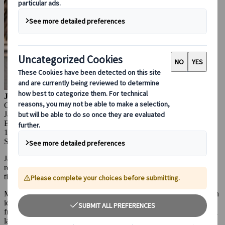
Julianna Molnar
Content Marketing Manager
Japanspecialist
Budapest, Ungern
14 okt 2025
Säsongsbaserade resetips
Japan behåller sin starka position som ett av världens mest populära
resmål 2026 och bjuder på flera spännande nyheter från temaparker
till exklusiva hotell och nyskapande museer.
Med en
stark växelkurs
till fördel för utländska resenärer ses Japan
idag som ett oväntat
prisvärt resmål.
Det ökande antalet besökare
från exempelvis USA, Kanada och Australien speglar också hur väl
landet anpassat sig med
förbättrad engelskspråkig service
och