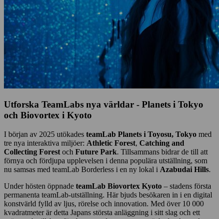
Utforska TeamLabs nya världar - Planets i Tokyo
och Biovortex i Kyoto
I början av 2025 utökades
teamLab Planets i Toyosu, Tokyo
med
tre nya interaktiva miljöer:
Athletic Forest
,
Catching and
Collecting Forest
och
Future Park
. Tillsammans bidrar de till att
förnya och fördjupa upplevelsen i denna populära utställning, som
nu samsas med teamLab Borderless i en ny lokal i
Azabudai Hills
.
Under hösten öppnade
teamLab Biovortex Kyoto
– stadens första
permanenta teamLab-utställning. Här bjuds besökaren in i en digital
konstvärld fylld av ljus, rörelse och innovation. Med över 10 000
kvadratmeter är detta Japans största anläggning i sitt slag och ett