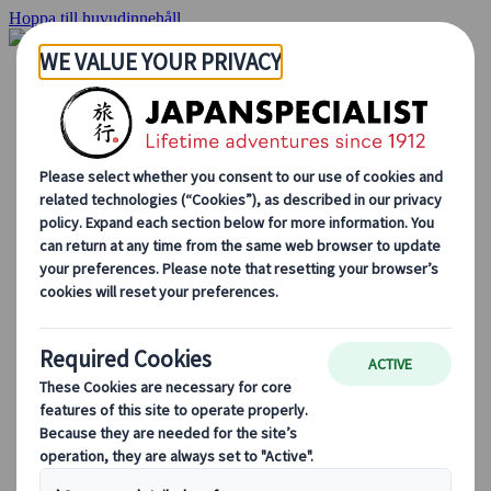
Hoppa till huvudinnehåll
Hemsidan
Resor
Individuellt resande
Gruppresor
Semester med självkörning
Utflykter
Skräddarsydda gruppresor
Japan Rail Pass
Hur vi arbetar
Om oss
Vårt team
Bli en del av vårt team
Blog
Säsongsbaserade resetips
Höjdpunkter på resmålet
Kulturella insikter
Kulinariska äventyr
Utforska Japan med tåg
Vanliga frågor och svar
Viktig information
Etikett i Japan
Körning i Japan