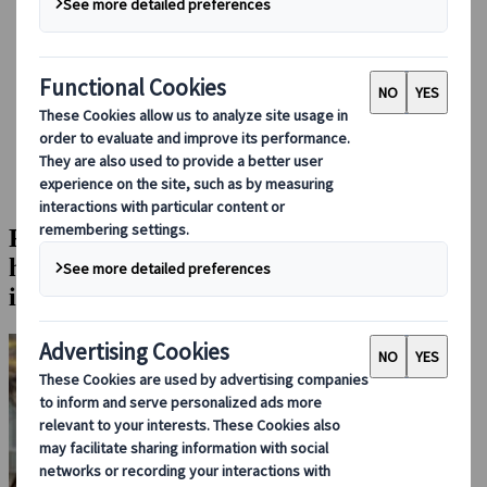
Boka med oss
Japan Rail Pass
Boende
Reserådgivning online
Japanspecialist
Blog
Säsongsbaserade resetips
Redo för Japan 2026? Här är höjdpunkterna och allt du bör
känna till inför resan
Redo för Japan 2026? Här är
höjdpunkterna och allt du bör känna till
inför resan