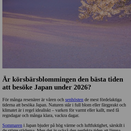
Är körsbärsblommingen den bästa tiden
att besöke Japan under 2026?
För många resenärer är våren och
senhösten
de mest fördelaktiga
tiderna att besöka Japan. Naturen står i full blom eller färgprakt och
klimatet är i regel idealiskt – varken för varmt eller kallt, med få
regndagar och många klara, vackra dagar.
Sommaren
i Japan bjuder på hög värme och luftfuktighet, särskilt i
de större städerna. Men det är också den perfekta tiden att lämna