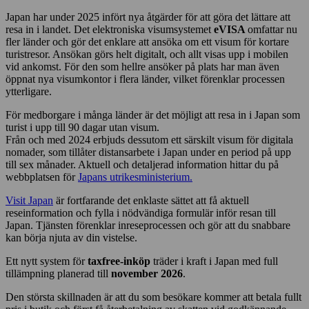
Japan har under 2025 infört nya åtgärder för att göra det lättare att
resa in i landet. Det elektroniska visumsystemet
eVISA
omfattar nu
fler länder och gör det enklare att ansöka om ett visum för kortare
turistresor. Ansökan görs helt digitalt, och allt visas upp i mobilen
vid ankomst. För den som hellre ansöker på plats har man även
öppnat nya visumkontor i flera länder, vilket förenklar processen
ytterligare.
För medborgare i många länder är det möjligt att resa in i Japan som
turist i upp till 90 dagar utan visum.
Från och med 2024 erbjuds dessutom ett särskilt visum för digitala
nomader, som tillåter distansarbete i Japan under en period på upp
till sex månader. Aktuell och detaljerad information hittar du på
webbplatsen för
Japans utrikesministerium.
Visit Japan
är fortfarande det enklaste sättet att få aktuell
reseinformation och fylla i nödvändiga formulär inför resan till
Japan. Tjänsten förenklar inreseprocessen och gör att du snabbare
kan börja njuta av din vistelse.
Ett nytt system för
taxfree-inköp
träder i kraft i Japan med full
tillämpning planerad till
november 2026
.
Den största skillnaden är att du som besökare kommer att betala fullt