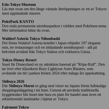
Edo-Tokyo Museum
Läs mer ovan om den länge väntade återöppningen av ett av Tokyos
mest uppskattade museer.
PokéPark KANTO
Den enda permanenta utomhusparken i världen med Pokémon-tema.
Mer information hittar du ovan.
Waldorf Astoria Tokyo Nihonbashi
Det första Waldorf Astoria-hotellet i Japan erbjuder 197 eleganta
rum, tre restauranger och en inbjudande inomhuspool – allt på
bekvämt avstånd från Tokyo Station och exklusiva Ginza.
Tokyo Disney Resort
Snart får Disneyland en ny attraktion baserad på ”Röjar-Ralf”. Den
tar över efter klassikern Buzz Lightyear Astro Blasters, som
avslutade sin tid i parken hösten 2024 efter många års uppskattning.
Shibuya 2026
Där
Shibuya Marui
en gång stod växer nu Japans första fullskaliga
shoppinganläggning i trä fram. Genom att använda traditionella
byggtekniker blir huset inte bara en plats för handel utan även ett
arkitektoniskt landmärke i hjärtat av Tokyo.
Fairmont Tokyo