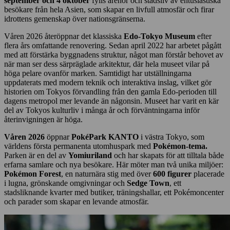
september och 4 oktober
fylls arenor och stadsliv av entusiastiska
besökare från hela Asien, som skapar en livfull atmosfär och firar
idrottens gemenskap över nationsgränserna.
Våren 2026 återöppnar det klassiska
Edo-Tokyo Museum
efter
flera års omfattande renovering. Sedan april 2022 har arbetet pågått
med att förstärka byggnadens struktur, något man förstår behovet av
när man ser dess särpräglade arkitektur, där hela museet vilar på
höga pelare ovanför marken. Samtidigt har utställningarna
uppdaterats med modern teknik och interaktiva inslag, vilket gör
historien om Tokyos förvandling från den gamla Edo-perioden till
dagens metropol mer levande än någonsin. Museet har varit en kär
del av Tokyos kulturliv i många år och förväntningarna inför
återinvigningen är höga.
Våren 2026
öppnar
PokéPark KANTO
i västra Tokyo, som
världens första permanenta utomhuspark med
Pokémon-tema.
Parken är en del av
Yomiuriland
och har skapats för att tilltala både
erfarna samlare och nya besökare. Här möter man två unika miljöer:
Pokémon Forest
, en naturnära stig med över
600 figurer
placerade
i lugna, grönskande omgivningar och
Sedge Town
, ett
stadsliknande kvarter med butiker, träningshallar, ett Pokémoncenter
och parader som skapar en levande atmosfär.