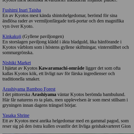
Fushimi Inari Taisha
En av Kyotos mest kända shintohelgedomar, berömd för sina
ändlösa rader av vermiljonfärgade torii-portar och den magnifika
vyn över Kyoto.
Kinkakuji
(Gyllene paviljongen)
En storslagen paviljong klädd i äkta bladguld, lika hänförande i
Kyotos vårblom som i höstens gyllene skiftningar, vinterstillhet och
sommargrönska.
Nishiki Market
I hjärtat av Kyotos
Kawaramachi-område
ligger det som ofta
kallas Kyotos kök, ett livligt nav för färska ingredienser och
traditionella smaker.
Arashiyama Bamboo Forest
I det pittoreska
Arashiyama
väntar Kyotos berömda bambulund.
Här får naturens ro ta plats, men upplevelsen är som mest stillsam i
gryningen innan dagens trängsel börjar.
Yasaka Shrine
Ett av Kyotos mest anrika helgedomar med en gammal pagod, som
reser sig på den östra kullen ovanför det livliga geishakvarteret Gion