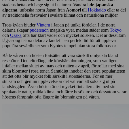
stadens hetta och bege sig ut i naturen. Vandra i
de japanska
alperna
, utforska norra Japan från
Aomori
till
Hokkaido
eller ta del
av traditionella festivaler i svalare klimat och natursköna miljöer.
Trots kylan bjuder
Vintern
i Japan på unika fördelar. I de norra
delarna skapar
pudersnön
magiska vyer, medan städer som
Tokyo
och
Osaka
ofta har klart väder och mycket solsken. Det är dessutom
lågsäsong i stora delar av landet – en perfekt tid för att uppleva
populära sevärdheter som Kyotos tempel utan stora folkmassor.
Både våren och hösten fortsätter att vara särskilt omtyckta bland
resenärer. Den efterlängtade körsbärsblomningen, som vanligen
infaller mellan slutet av mars och mitten av april, förtrollar med sina
skira blomster i rosa toner. Samtidigt innebär den stora populariteten
att det ofta blir mycket folk särskilt i storstäderna. För en mer
stillsam och genuin upplevelse är det väl värt att söka sig ut på
landsbygden. Även hösten är ett mycket fint alternativ med sin
sprakande natur, milda klimat och färre besökare och dessutom varar
höstens färgprakt ofta längre än blomningen på våren.