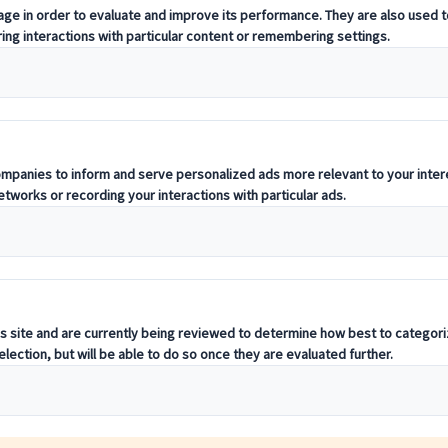
dolda pärlor. Från de pulserande gatorna i Tokyo till den stilla skönhe
na horisonter. Oavsett om du söker äventyr, avkoppling eller kulturell för