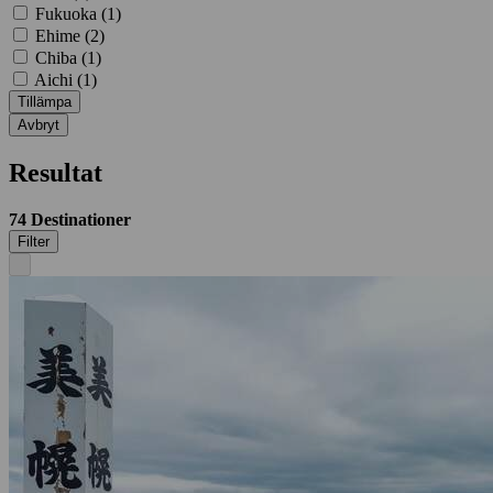
Fukuoka (
1
)
Ehime (
2
)
Chiba (
1
)
Aichi (
1
)
Tillämpa
Avbryt
Resultat
74
Destinationer
Filter