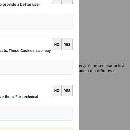
ten i Japans varma källor och majestätiska berg. Vi presenterar också
djupning, hittar du allt du behöver för att planera din drömresa.