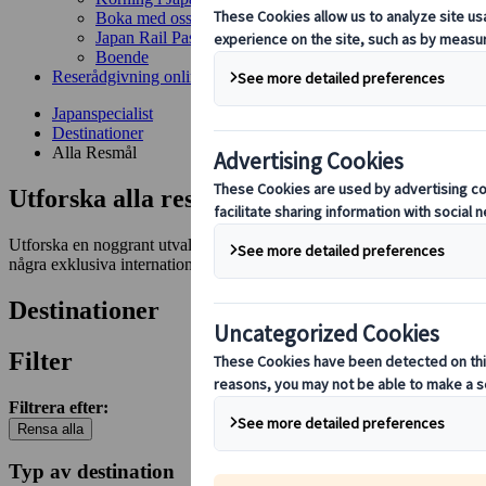
Boka med oss
Japan Rail Pass
Boende
Reserådgivning online
Japanspecialist
Destinationer
Alla Resmål
Utforska alla resmål och sevärdheter
Utforska en noggrant utvald lista med Japans mest ikoniska resmål och 
några exklusiva internationella destinationer för den som vill vidga si
Destinationer
Filter
Filtrera efter:
Rensa alla
Typ av destination