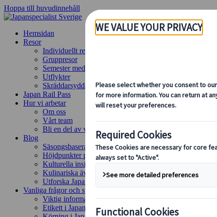
Hoppa till huvudinnehåll
Hemsidan
Resor
Individuellt resande
Gruppresor
Semester med självkörning
Utflykter
Skräddarsydda gruppresor
Japan Rail Pass
Hur vi arbetar
Om oss
Vårt team
Bli en del av vårt team
Blog
Säsongsbaserade resetips
Höjdpunkter på resmålet
Kulturella insikter
Kulinariska äventyr
Utforska Japan med tåg
Vanliga frågor och svar
Viktig information
Etikett i Japan
Körning i Japan