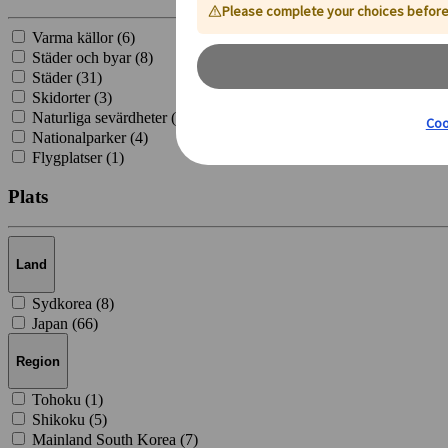
Varma källor (
6
)
Städer och byar (
8
)
Städer (
31
)
Skidorter (
3
)
Naturliga sevärdheter (
20
)
Nationalparker (
4
)
Flygplatser (
1
)
Plats
Land
Sydkorea (
8
)
Japan (
66
)
Region
Tohoku (
1
)
Shikoku (
5
)
Mainland South Korea (
7
)