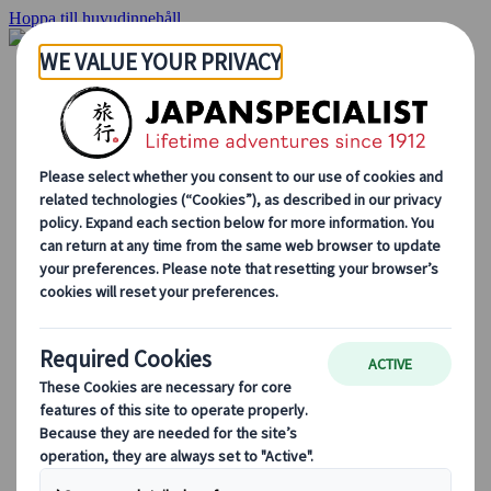
Hoppa till huvudinnehåll
Hemsidan
Resor
Individuellt resande
Gruppresor
Semester med självkörning
Utflykter
Skräddarsydda gruppresor
Japan Rail Pass
Hur vi arbetar
Om oss
Vårt team
Bli en del av vårt team
Blog
Säsongsbaserade resetips
Höjdpunkter på resmålet
Kulturella insikter
Kulinariska äventyr
Utforska Japan med tåg
Vanliga frågor och svar
Viktig information
Etikett i Japan
Körning i Japan