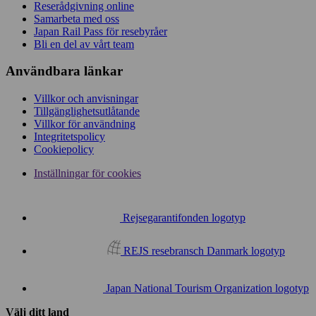
Reserådgivning online
Samarbeta med oss
Japan Rail Pass för resebyråer
Bli en del av vårt team
Användbara länkar
Villkor och anvisningar
Tillgänglighetsutlåtande
Villkor för användning
Integritetspolicy
Cookiepolicy
Inställningar för cookies
Rejsegarantifonden logotyp
REJS resebransch Danmark logotyp
Japan National Tourism Organization logotyp
Välj ditt land