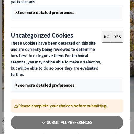
Även om det inte är förbjudet kommer vissa platser att vägra inträde
för personer med tatueringar. Men det ska inte hindra dig från att
njuta av en av de bästa delarna av den japanska kulturen: varma