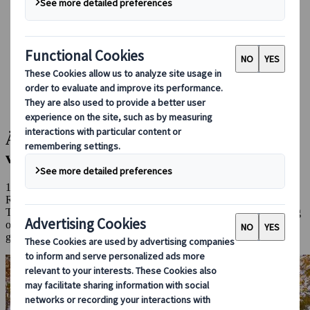
Boka med oss
Japan Rail Pass
Boende
Reserådgivning online
Japanspecialist
Blog
Kulturella insikter
Är du tatuerad? Hur man njuter av de varma källorna i Japan
Är du tatuerad? Hur man njuter av de
varma källorna i Japan
12 dec 2024
Redaktörens val
Kulturella insikter
Tatueringar har länge varit tabubelagda i Japan, på grund av en lång
och komplicerad historia med kriminella kretsar. Men med några
goda råd till hands finns det inget du inte kan göra!