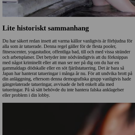
Lite historiskt sammanhang
Du har säkert redan insett att varma källor vanligtvis är förbjudna för
alla som är tatuerade. Denna regel gäller för de flesta pooler,
fitnesscenter, yogastudior, offentliga bad, till och med vissa stränder
och arbetsplatser. Det betyder inte nödvändigtvis att du förknippas
med något kriminellt eller att man ser ner på dig om du har en
gammaldags dödskalle eller en söt fjärilstatuering. Det är bara så
Japan har hanterat tatueringar i många år nu. För att undvika brott på
din anläggning, eftersom denna demografiska grupp vanligtvis hade
gängrelaterade tatueringar, avvisade de helt enkelt alla med
tatueringar. På så sätt behövde du inte hantera falska anklagelser
eller problem i din lobby.