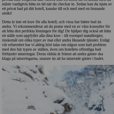
måste vanligtvis hitta en tid när du checkar in. Sedan kan du njuta av
ett privat bad på ditt hotell, kanske till och med med en hisnande
utsikt!
Detta är inte ett krav för alla hotell, och vissa har bättre bad än
andra. Vi rekommenderar att du pratar med en av våra konsulter för
att hitta den perfekta lösningen för dig! De hjälper dig också att hitta
ett ställe som uppfyller alla dina krav - till exempel matallergier,
önskemål om olika typer av mat eller andra liknande tjänster. Enligt
vår erfarenhet har vi aldrig hört talas om någon som haft problem
med den här typen av ställen, även om hotellets offentliga bad
förbjuder tatueringar. Deras rädsla är främst att andra gäster ska
klaga på tatueringarna, snarare än att ha tatuerade gäster i badet.