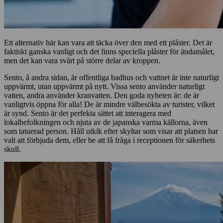
Ett alternativ här kan vara att täcka över den med ett plåster. Det är
faktiskt ganska vanligt och det finns speciella plåster för ändamålet,
men det kan vara svårt på större delar av kroppen.
Sento, å andra sidan, är offentliga badhus och vattnet är inte naturligt
uppvärmt, utan uppvärmt på nytt. Vissa sento använder naturligt
vatten, andra använder kranvatten. Den goda nyheten är: de är
vanligtvis öppna för alla! De är mindre välbesökta av turister, vilket
är synd. Sento är det perfekta sättet att interagera med
lokalbefolkningen och njuta av de japanska varma källorna, även
som tatuerad person. Håll utkik efter skyltar som visar att platsen har
valt att förbjuda dem, eller be att få fråga i receptionen för säkerhets
skull.