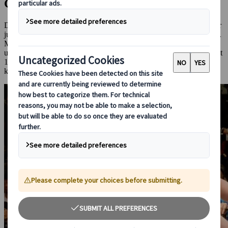
Guinness världsrekord
Den 36-årige sumotränaren Magaki, tidigare känd som Hakuho, har
just vunnit fem Guinness World Records för hela sin karriär i Japan.
Magaki hade redan titeln yokozuna - stormästare, den högsta
utmärkelse man kan uppnå som sumobrottare i Japan - i sammanlagt
14 år. Han gick i pension i september förra året på grund av en
knäskada och Covid-restriktioner.