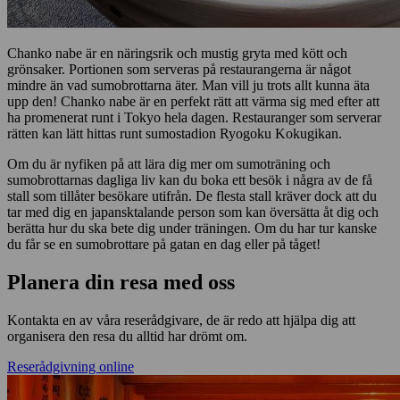
Chanko nabe är en näringsrik och mustig gryta med kött och
grönsaker. Portionen som serveras på restaurangerna är något
mindre än vad sumobrottarna äter. Man vill ju trots allt kunna äta
upp den! Chanko nabe är en perfekt rätt att värma sig med efter att
ha promenerat runt i Tokyo hela dagen. Restauranger som serverar
rätten kan lätt hittas runt sumostadion Ryogoku Kokugikan.
Om du är nyfiken på att lära dig mer om sumoträning och
sumobrottarnas dagliga liv kan du boka ett besök i några av de få
stall som tillåter besökare utifrån. De flesta stall kräver dock att du
tar med dig en japansktalande person som kan översätta åt dig och
berätta hur du ska bete dig under träningen. Om du har tur kanske
du får se en sumobrottare på gatan en dag eller på tåget!
Planera din resa med oss
Kontakta en av våra reserådgivare, de är redo att hjälpa dig att
organisera den resa du alltid har drömt om.
Reserådgivning online