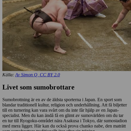
Källa:
Av Simon Q, CC BY 2.0
Livet som sumobrottare
Sumobrottning är en av de äldsta sporterna i Japan. En sport som
blandar traditionell kultur, religion och underhållning. Att få biljetter
till en turnering kan vara svårt om du inte får hjälp av en Japan-
specialist. Men du kan ändå få en glimt av sumovärlden om du tar
en tur till Ryogoku-området nära Asakusa i Tokyo, där sumostadion
med mera ligger. Här kan du också prova chanko nabe, den maträtt