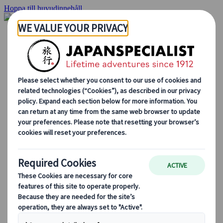
Hoppa till huvudinnehåll
Hemsidan
Resor
Individuellt resande
Gruppresor
Semester med självkörning
Utflykter
Skräddarsydda gruppresor
Japan Rail Pass
Hur vi arbetar
Om oss
Vårt team
Bli en del av vårt team
Blog
Säsongsbaserade resetips
Höjdpunkter på resmålet
Kulturella insikter
Kulinariska äventyr
Utforska Japan med tåg
Vanliga frågor och svar
Viktig information
Etikett i Japan
Körning i Japan