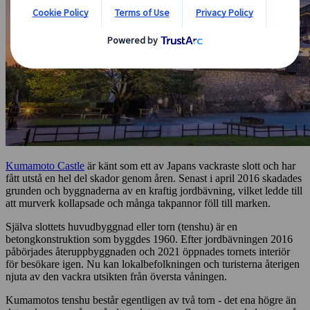
Kumamoto Castle
är känt som ett av Japans vackraste slott och har
fått utstå en hel del skador genom åren. Senast i april 2016 skadades
grunden och byggnaderna av en kraftig jordbävning, vilket ledde till
att murverk kollapsade och många takpannor föll till marken.
Själva slottets huvudbyggnad eller torn (tenshu) är en
betongkonstruktion som byggdes 1960. Efter jordbävningen 2016
påbörjades återuppbyggnaden och 2021 öppnades tornets interiör
för besökare igen. Nu kan lokalbefolkningen och turisterna återigen
njuta av den vackra utsikten från översta våningen.
Kumamotos tenshu består egentligen av två torn - det ena högre än