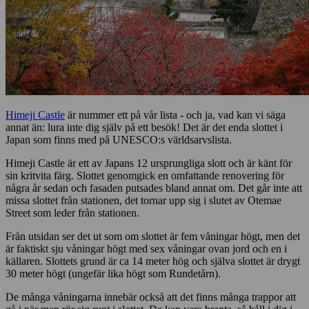
Himeji Castle
är nummer ett på vår lista - och ja, vad kan vi säga
annat än: lura inte dig själv på ett besök! Det är det enda slottet i
Japan som finns med på UNESCO:s världsarvslista.
Himeji Castle är ett av Japans 12 ursprungliga slott och är känt för
sin kritvita färg. Slottet genomgick en omfattande renovering för
några år sedan och fasaden putsades bland annat om. Det går inte att
missa slottet från stationen, det tornar upp sig i slutet av Otemae
Street som leder från stationen.
Från utsidan ser det ut som om slottet är fem våningar högt, men det
är faktiskt sju våningar högt med sex våningar ovan jord och en i
källaren. Slottets grund är ca 14 meter hög och själva slottet är drygt
30 meter högt (ungefär lika högt som Rundetårn).
De många våningarna innebär också att det finns många trappor att