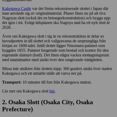
Kakegawa Castle
var det första rekonstruerade slottet i Japan där
man använde sig av originalmaterial. Planer finns nu på att riva
Nagoyas slott (också det en betongrekonstruktion) och bygga upp
det igen i trä. Enligt tidsplanen ska Nagoya stad ha ett nytt slott år
2028.
Även om Kakegawa slott i sig är en rekonstruktion är delar av
huvudporten in till slottet och vallgravarna de ursprungliga från
början av 1600-talet. Intill slottet ligger Ninomaru-palatset som
byggdes 1855. Palatset fungerade som bostad och kontor för den
regerande daimyō (lord). Det finns några vackra mottagningsrum
med tatamimattor med utsikt över den omgivande trädgården.
Missa inte utsikten från slottets topp: 360 graders utsikt över staden
Kakegawa och ett utmärkt ställe att varva ner på.
Transport:
10 minuter till fots från Kakegawa station.
Läs mer om Kakegawa slott
här.
2. Osaka Slott (Osaka City, Osaka
Prefecture)