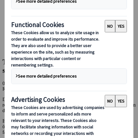
Boka med oss
Japan Rail Pass
Boende
Reserådgivning online
Japanspecialist
Blog
Utforska Japan med tåg
Topp 5 japanska slott som ligger nära en shinkansen-station
Topp 5 japanska slott som ligger nära en
shinkansen-station
08 jan 2025
Redaktörens val
Utforska Japan med tåg
Det finns mer än 100 slott utspridda över hela Japan. De flesta är
rekonstruktioner - endast 12 är original och står fortfarande kvar som
de gjorde när de byggdes.
Ett besök i ett japanskt slott kanske inte står högst upp på din lista
över saker att se när du reser till Japan. Men det är synd, för de är
fantastiska.