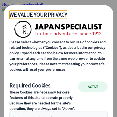
Hoppa till huvudinnehåll
Hemsidan
Resor
Individuellt resande
Gruppresor
Semester med självkörning
Utflykter
Skräddarsydda gruppresor
Japan Rail Pass
Hur vi arbetar
Om oss
Vårt team
Bli en del av vårt team
Blog
Säsongsbaserade resetips
Höjdpunkter på resmålet
Kulturella insikter
Kulinariska äventyr
Utforska Japan med tåg
Vanliga frågor och svar
Viktig information
Etikett i Japan
Körning i Japan