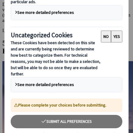
Därför har vi sammanställt en lista med fem slott som verkligen är
värda ett besök. Alla ligger i närheten av en station där shinkansen
(snabbtåget) stannar. Se om det finns något du kan besöka i närheten
av där du bor. Eller ännu bättre: Ta en stadsrundtur runt Japan!
Listan ser ut som följer:
5. Kumamoto slott (Kumamoto City,
Kumamoto Prefecture)