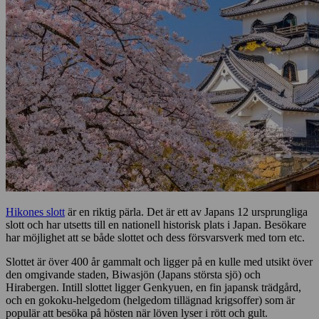
Hikones slott
är en riktig pärla. Det är ett av Japans 12 ursprungliga
slott och har utsetts till en nationell historisk plats i Japan. Besökare
har möjlighet att se både slottet och dess försvarsverk med torn etc.
Slottet är över 400 år gammalt och ligger på en kulle med utsikt över
den omgivande staden, Biwasjön (Japans största sjö) och
Hirabergen. Intill slottet ligger Genkyuen, en fin japansk trädgård,
och en gokoku-helgedom (helgedom tillägnad krigsoffer) som är
populär att besöka på hösten när löven lyser i rött och gult.