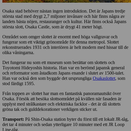
Osaka stad behöver nästan ingen introduktion. Det är Japans tredje
största stad med drygt 2,7 miljoner invånare och här finns några av
landets bästa nöjen, restauranger och kultur. Här finns också Japans
största slott, Osaka Castle, som är drygt 41 meter högt.
Området som omger slottet är enormt med höga vallgravar och
fungerar som ett viktigt grönområde för denna metropol. Slottet
rekonstruerades 1931 och interiören är helt modern med hissar till de
olika våningarna.
Det fungerar nu som ett museum som berättar om slottets och
Toyotomi Hideyoshis historia. Han var en berömd japansk general
och reformator som åstadkom Japans enande i slutet av 1500-talet.
Han var också den som byggde det ursprungliga
Osakaslottet
, som
stod färdigt 1595.
Från toppen av slottet har man en fantastisk panoramautsikt över
Osaka. Försök att besöka slottsområdet på kvällen när fasaden är
upplyst med strålkastare och elektriska facklor - det är då slottets
gröna tak och gulddekorationer verkligen sticker ut.
Transport:
På Shin-Osaka station byter du först till ett lokalt JR-tåg,
det tar 4 minuter och sedan ytterligare 10 minuter med ett JR Loop
Line-tåg.