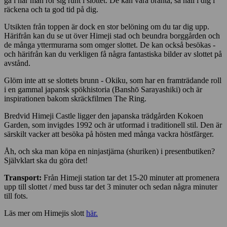
gå i när man rör sig runt i slottet. De kan vara branta, så håll i dig i
räckena och ta god tid på dig.
Utsikten från toppen är dock en stor belöning om du tar dig upp.
Härifrån kan du se ut över Himeji stad och beundra borggården och
de många yttermurarna som omger slottet. De kan också besökas -
och härifrån kan du verkligen få några fantastiska bilder av slottet på
avstånd.
Glöm inte att se slottets brunn - Okiku, som har en framträdande roll
i en gammal japansk spökhistoria (Banshō Sarayashiki) och är
inspirationen bakom skräckfilmen The Ring.
Bredvid Himeji Castle ligger den japanska trädgården Kokoen
Garden, som invigdes 1992 och är utformad i traditionell stil. Den är
särskilt vacker att besöka på hösten med många vackra höstfärger.
Åh, och ska man köpa en ninjastjärna (shuriken) i presentbutiken?
Självklart ska du göra det!
Transport:
Från Himeji station tar det 15-20 minuter att promenera
upp till slottet / med buss tar det 3 minuter och sedan några minuter
till fots.
Läs mer om Himejis slott
här.